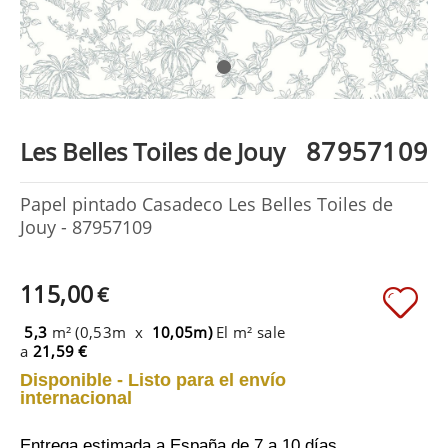
87957109
Les Belles Toiles de Jouy
Papel pintado Casadeco Les Belles Toiles de
Jouy - 87957109
115,00
€
5,3
m² (0,53m x
10,05m)
El m² sale
a
21,59 €
Disponible - Listo para el envío
internacional
Entrega estimada a España
de 7 a 10 días