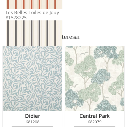
Les Belles Toiles de Jouy
81578225
También te puede interesar
Les Belles Toiles de Jouy
81579602
Didier
Central Park
681208
682079