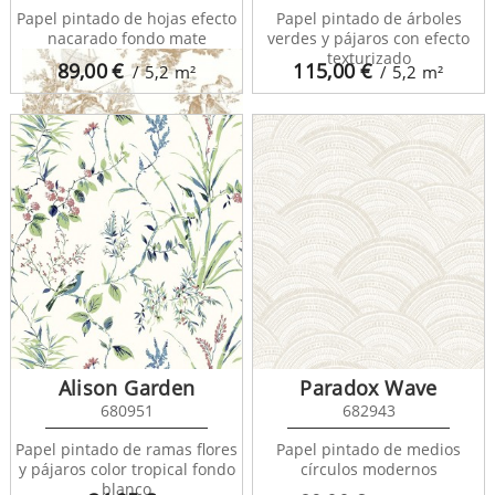
Papel pintado de hojas efecto
Papel pintado de árboles
nacarado fondo mate
verdes y pájaros con efecto
texturizado
89,00
€
115,00
€
/ 5,2
m²
/ 5,2
m²
Les Belles Toiles de Jouy
87911318
Alison Garden
Paradox Wave
680951
682943
Papel pintado de ramas flores
Papel pintado de medios
y pájaros color tropical fondo
círculos modernos
blanco