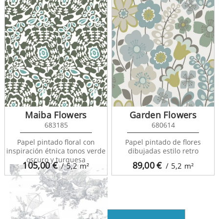
Maiba Flowers
Garden Flowers
683185
680614
Les Belles Toiles de Jouy
87918201
Papel pintado floral con
Papel pintado de flores
inspiración étnica tonos verde
dibujadas estilo retro
oscuro y turquesa
105,00
€
89,00
€
/ 5,2
m²
/ 5,2
m²