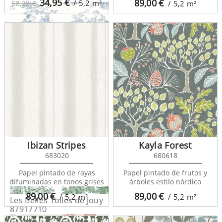
34,95
€
89,00
€
/ 5,2
m²
58,25 €
/ 5,2
m²
Les Belles Toiles de Jouy
87916217
Ibizan Stripes
Kayla Forest
683020
680618
Papel pintado de rayas
Papel pintado de frutos y
difuminadas en tonos grises
árboles estilo nórdico
89,00
€
89,00
€
/ 5,2
m²
/ 5,2
m²
Les Belles Toiles de Jouy
87917710