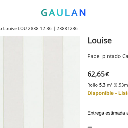
co Louise LOU 2888 12 36 | 28881236
Louise
Papel pintado C
62,65
€
Rollo
5,3
m² (0,53
Disponible - List
Entrega estimada 