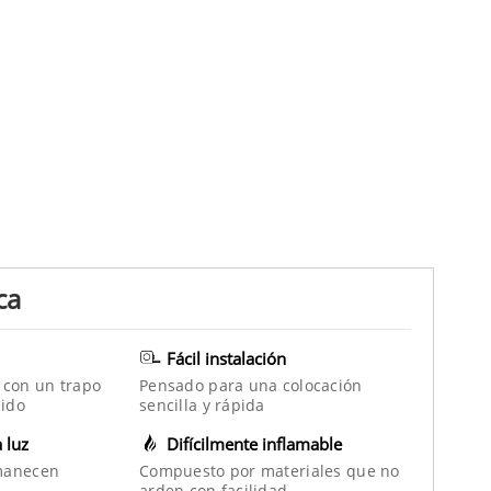
ca
Fácil instalación
 con un trapo
Pensado para una colocación
ido
sencilla y rápida
a luz
Difícilmente inflamable
manecen
Compuesto por materiales que no
arden con facilidad