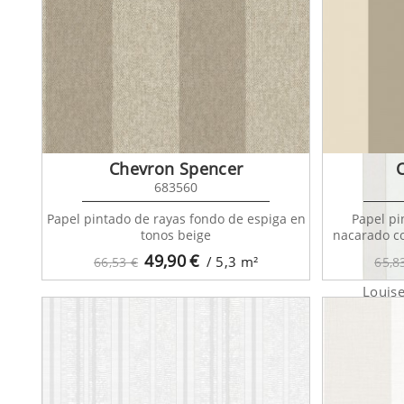
Louis
Chevron Spencer
683560
Papel pintado de rayas fondo de espiga en
Papel pi
tonos beige
nacarado co
49,90
€
/ 5,3
m²
66,53 €
65,8
Louis