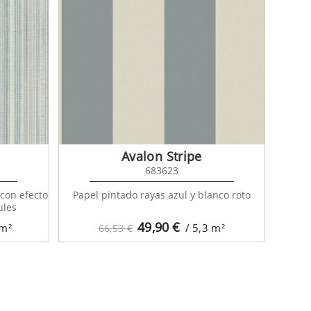
Avalon Stripe
683623
 con efecto
Papel pintado rayas azul y blanco roto
ules
49,90
€
m²
/ 5,3
m²
66,53 €