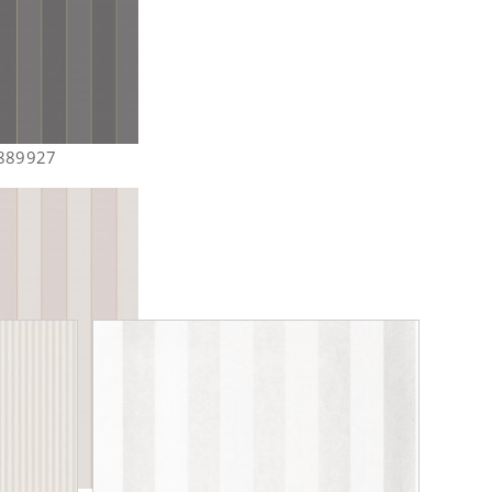
8889927