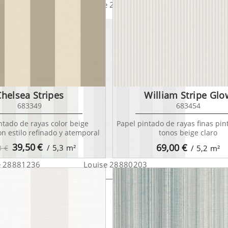
e 28887302
Louise 28886211
Louise 2
Chelsea Stripes
William Stripe Glo
683349
683454
ntado de rayas color beige
Papel pintado de rayas finas pi
n estilo refinado y atemporal
tonos beige claro
39,50
€
69,00
€
/ 5,3
m²
3 €
/ 5,2
m²
e 28881236
Louise 28880203