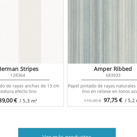
Herman Stripes
Amper Ribbed
128364
683933
ado de rayas anchas de 13 cm
Papel pintado de rayas naturales
textura efecto lino
lino en relieve en tonos az
97,75
€
89,00
€
/ 5,2
/ 5,3
m²
115,00 €
Ver más productos