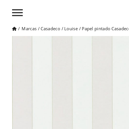
/
Marcas
/
Casadeco
/
Louise
/
Papel pintado Casade