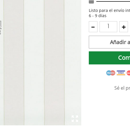
Listo para el envío i
6 - 9 días
Añadir a
Com
Sé el p