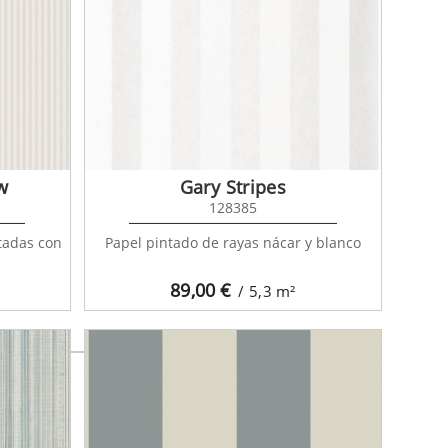
8882812
w
Gary Stripes
128385
ntadas con
Papel pintado de rayas nácar y blanco
89,00
€
/ 5,3
m²