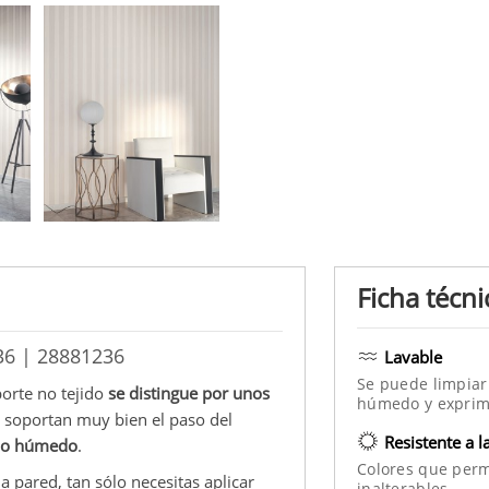
Ficha técni
36 | 28881236
Lavable
Se puede limpiar
porte no tejido
se distingue por unos
húmedo y exprim
e soportan muy bien el paso del
Resistente a l
año húmedo
.
Colores que per
la pared, tan sólo necesitas aplicar
inalterables