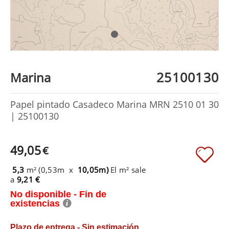
25100130
Marina
Papel pintado Casadeco Marina MRN 2510 01 30
| 25100130
49,05
€
5,3
m² (0,53m x
10,05m)
El m² sale
a
9,21 €
No disponible - Fin de
existencias
Plazo de entrega - Sin estimación