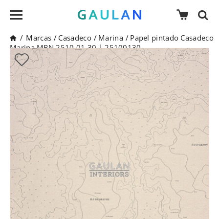
/
Marcas
/
Casadeco
/
Marina
/
Papel pintado Casadeco
Marina MRN 2510 01 30 | 25100130