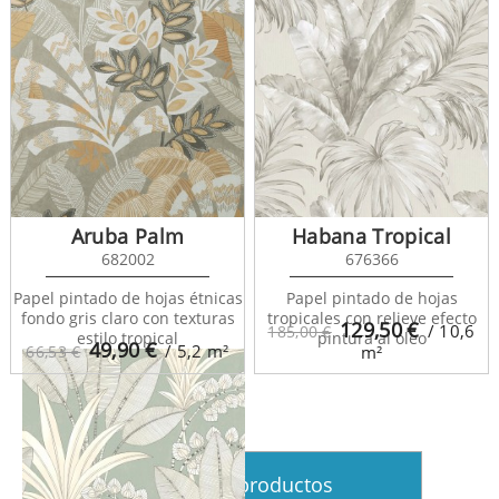
Aruba Palm
Habana Tropical
682002
676366
Nicaragua 86410202
Papel pintado de hojas étnicas
Papel pintado de hojas
fondo gris claro con texturas
tropicales con relieve efecto
129,50
€
/ 10,6
185,00 €
estilo tropical
pintura al óleo
49,90
€
/ 5,2
m²
66,53 €
m²
Ver más productos