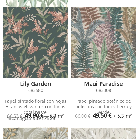
Nicaragua 85977017
Lily Garden
Maui Paradise
683580
683308
Papel pintado floral con hojas
Papel pintado botánico de
y ramas elegantes con tonos
helechos con tonos tierra y
coral pastel
verde
49,90
€
49,50
€
/ 5,3
m²
/ 5,3
m²
66,53 €
66,00 €
Nicaragua 85977528