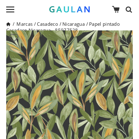
/
Marcas
/
Casadeco
/
Nicaragua
/
Papel pintado
Casadeco Nicaragua - 85977528