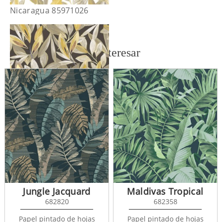
Nicaragua 85971026
También te puede interesar
Nicaragua 85971530
Jungle Jacquard
Maldivas Tropical
682820
682358
Papel pintado de hojas
Papel pintado de hojas