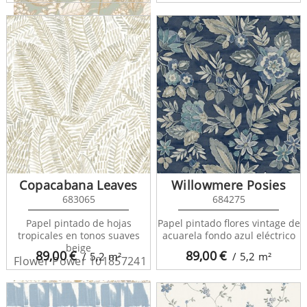
Flower Power 101857024
Copacabana Leaves
Willowmere Posies
683065
684275
Papel pintado de hojas
Papel pintado flores vintage de
tropicales en tonos suaves
acuarela fondo azul eléctrico
beige
89,00
€
89,00
€
/ 5,2
m²
/ 5,2
m²
Flower Power 101857241