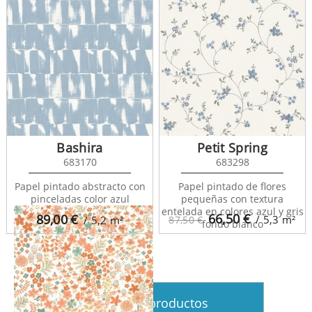
Bashira
Petit Spring
683170
683298
Flower Power 101861027
Papel pintado abstracto con
Papel pintado de flores
pinceladas color azul
pequeñas con textura
entelada en colores azul y gris
66,50
€
89,00
€
/ 5,3
m²
/ 5,2
m²
87,50 €
fondo blanco
Ver más productos