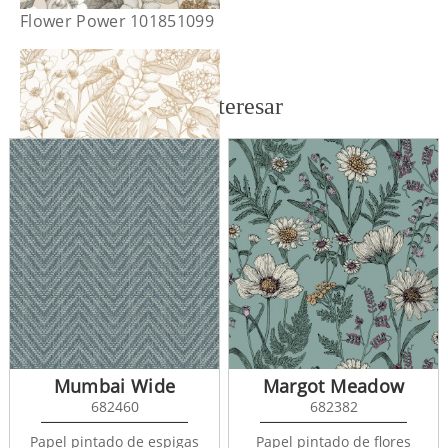
Flower Power 101851099
También te puede interesar
Flower Power 101852010
Mumbai Wide
Margot Meadow
682460
682382
Papel pintado de espigas
Papel pintado de flores