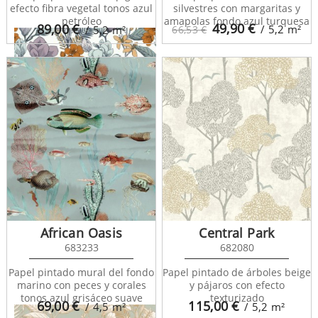
efecto fibra vegetal tonos azul
silvestres con margaritas y
petróleo
amapolas fondo azul turquesa
49,90
€
89,00
€
/ 5,2
m²
/ 5,2
m²
66,53 €
Flower Power 101855060
African Oasis
Central Park
683233
682080
Papel pintado mural del fondo
Papel pintado de árboles beige
marino con peces y corales
y pájaros con efecto
tonos azul grisáceo suave
texturizado
69,00
€
115,00
€
/ 4,5
m²
/ 5,2
m²