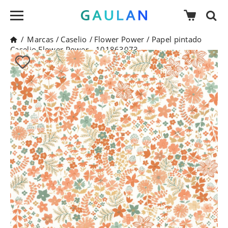
/
Marcas
/
Caselio
/
Flower Power
/
Papel pintado
Caselio Flower Power - 101863073