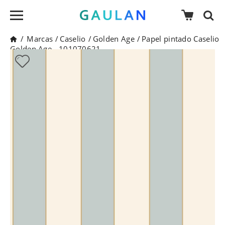
/
Marcas
/
Caselio
/
Golden Age
/
Papel pintado Caselio
Golden Age - 101070621