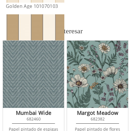
Golden Age 101070103
También te puede interesar
Golden Age 101070217
Mumbai Wide
Margot Meadow
682460
682382
Papel pintado de espigas
Papel pintado de flores