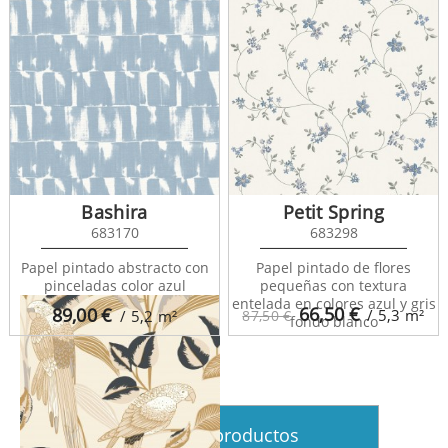
Bashira
Petit Spring
683170
683298
Golden Age 101077144
Papel pintado abstracto con
Papel pintado de flores
pinceladas color azul
pequeñas con textura
entelada en colores azul y gris
66,50
€
89,00
€
/ 5,3
m²
/ 5,2
m²
87,50 €
fondo blanco
Ver más productos