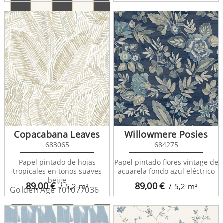
Golden Age 101072092
Copacabana Leaves
Willowmere Posies
683065
684275
Papel pintado de hojas
Papel pintado flores vintage de
tropicales en tonos suaves
acuarela fondo azul eléctrico
beige
89,00
€
89,00
€
/ 5,2
m²
/ 5,2
m²
Golden Age 101077036