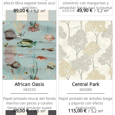
efecto fibra vegetal tonos azul
silvestres con margaritas y
petróleo
amapolas fondo azul turquesa
49,90
€
89,00
€
/ 5,2
m²
/ 5,2
m²
66,53 €
Golden Age 101070621
African Oasis
Central Park
683233
682080
Papel pintado mural del fondo
Papel pintado de árboles beige
marino con peces y corales
y pájaros con efecto
tonos azul grisáceo suave
texturizado
69,00
€
115,00
€
/ 4,5
m²
/ 5,2
m²