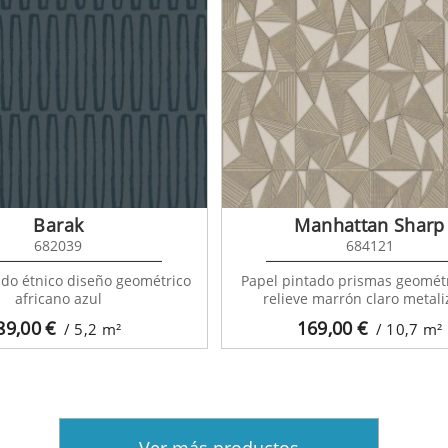
Barak
Manhattan Sharp
682039
684121
ado étnico diseño geométrico
Papel pintado prismas geomét
africano azul
relieve marrón claro metal
89,00
€
169,00
€
/ 5,2
m²
/ 10,7
m²