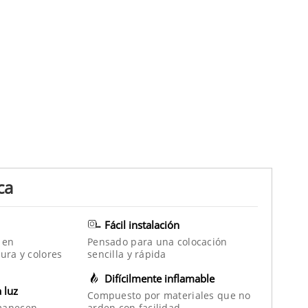
ca
Fácil instalación
 en
Pensado para una colocación
ura y colores
sencilla y rápida
Difícilmente inflamable
a luz
Compuesto por materiales que no
manecen
arden con facilidad