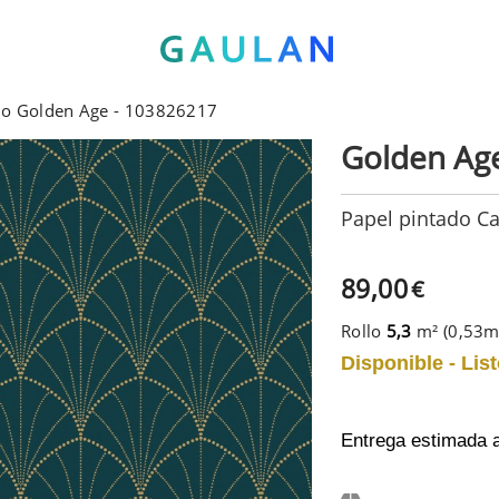
lio Golden Age - 103826217
Golden Ag
Papel pintado C
89,00
€
Rollo
5,3
m² (0,53
Disponible - List
Entrega estimada 