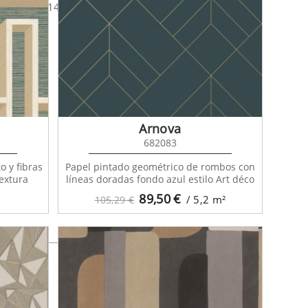
ge 101077144
Arnova
682083
o y fibras
Papel pintado geométrico de rombos con
extura
líneas doradas fondo azul estilo Art déco
89,50
€
/ 5,2
m²
105,29 €