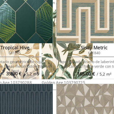
n Age 101072092
Golden Age 101077036
Golden A
Tropical Hive
Sisay Metric
681285
681840
ntado geométrico de hojas
Papel pintado diseño de laberint
on líneas metalizado estilo Art
de cáñamo fondo verde con t
Decó
39,90
€
165,00
€
/ 5,2
m²
0 €
/ 5,2
m²
n Age 103790288
Golden Age 103790725