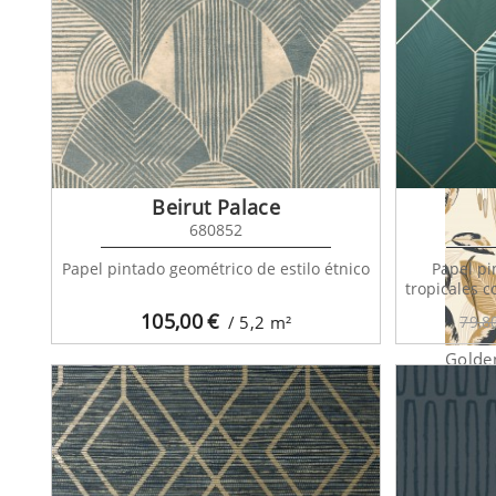
Golde
Beirut Palace
680852
Papel pintado geométrico de estilo étnico
Papel pi
tropicales c
105,00
€
/ 5,2
m²
79,8
Golde