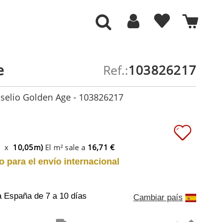
e
Ref.:
103826217
aselio Golden Age - 103826217
m x
10,05m)
El m² sale a
16,71 €
o para el envío internacional
a España
de 7 a 10 días
Cambiar país