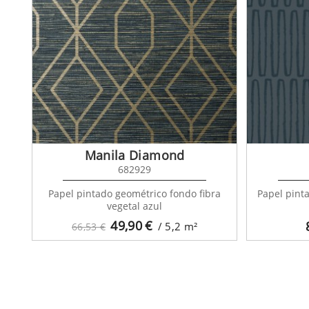
Manila Diamond
682929
Papel pintado geométrico fondo fibra
Papel pint
vegetal azul
49,90
€
/ 5,2
m²
66,53 €