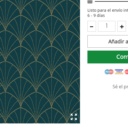
Listo para el envío i
6 - 9 días
Añadir a
Com
Sé el p