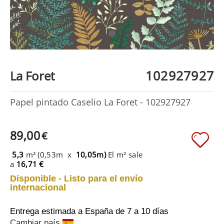
102927927
La Foret
Papel pintado Caselio La Foret - 102927927
89,00
€
5,3
m² (0,53m x
10,05m)
El m² sale
a
16,71 €
Disponible - Listo para el envío
internacional
Entrega estimada a España
de 7 a 10 días
Cambiar país