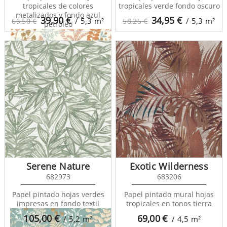
tropicales de colores
tropicales verde fondo oscuro
metalizados y fondo azul
39,90
€
34,95
€
/ 5,3
m²
/ 5,3
m²
66,50 €
58,25 €
petróleo
La Foret 102924366
Serene Nature
Exotic Wilderness
682973
683206
Papel pintado hojas verdes
Papel pintado mural hojas
impresas en fondo textil
tropicales en tonos tierra
105,00
€
69,00
€
/ 5,2
m²
/ 4,5
m²