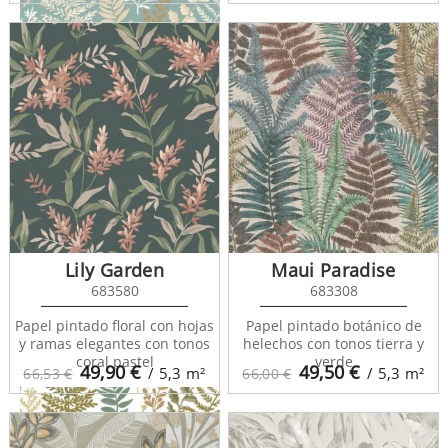
La Foret 102926100
Lily Garden
Maui Paradise
683580
683308
Papel pintado floral con hojas
Papel pintado botánico de
y ramas elegantes con tonos
helechos con tonos tierra y
La Foret 102926671
coral pastel
verde
49,90
€
49,50
€
/ 5,3
m²
/ 5,3
m²
66,53 €
66,00 €