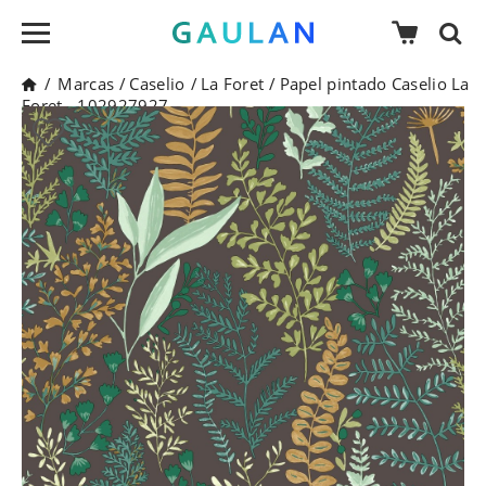
/
Marcas
/
Caselio
/
La Foret
/
Papel pintado Caselio La
Foret - 102927927