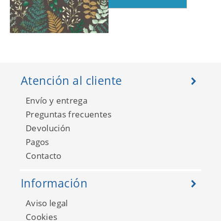
La Foret 102927927
Atención al cliente
Envío y entrega
Preguntas frecuentes
Devolución
Pagos
Contacto
Información
La Foret 102936033
Aviso legal
Cookies