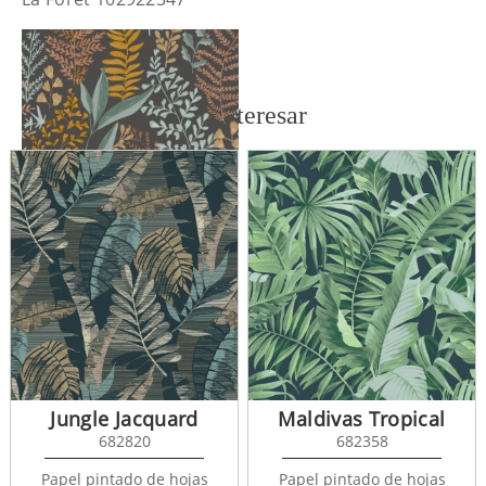
También te puede interesar
La Foret 102922974
Jungle Jacquard
Maldivas Tropical
682820
682358
Papel pintado de hojas
Papel pintado de hojas