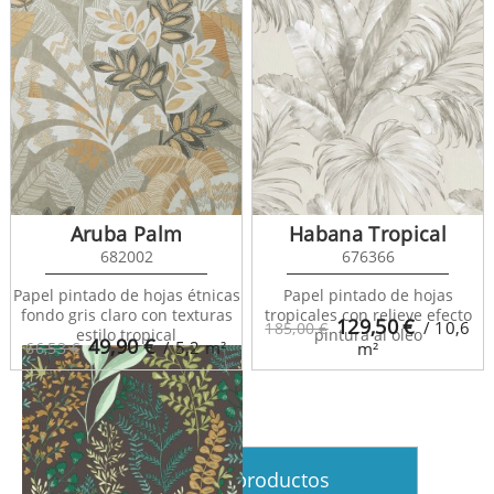
Aruba Palm
Habana Tropical
La Foret 102927019
682002
676366
Papel pintado de hojas étnicas
Papel pintado de hojas
fondo gris claro con texturas
tropicales con relieve efecto
129,50
€
/ 10,6
185,00 €
estilo tropical
pintura al óleo
49,90
€
/ 5,2
m²
66,53 €
m²
Ver más productos