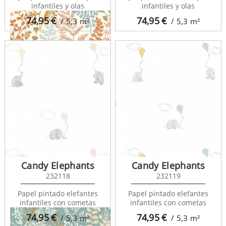
infantiles y olas
infantiles y olas
74,95
€
74,95
€
/ 5,3
m²
/ 5,3
m²
La Foret 102924366
Candy Elephants
Candy Elephants
232118
232119
Papel pintado elefantes
Papel pintado elefantes
infantiles con cometas
infantiles con cometas
74,95
€
74,95
€
/ 5,3
m²
/ 5,3
m²