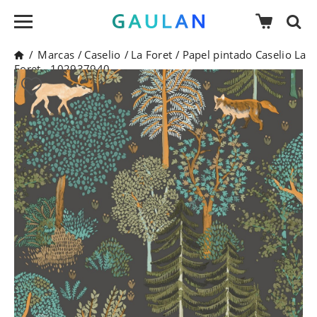
/
Marcas
/
Caselio
/
La Foret
/
Papel pintado Caselio La
Foret - 102937940