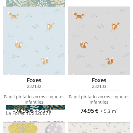
La Foret 102926100
Foxes
Foxes
232132
232133
Papel pintado zorros coquetos
Papel pintado zorros coquetos
infantiles
infantiles
74,95
€
74,95
€
/ 5,3
m²
/ 5,3
m²
La Foret 102926671