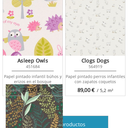
Asleep Owls
Clogs Dogs
451684
564919
La Foret 102927019
Papel pintado infantil búhos y
Papel pintado perros infantiles
erizos en el bosque
con zapatos coquetos
29,90
€
89,00
€
/ 5,3
m²
59,80 €
/ 5,2
m²
Ver más productos