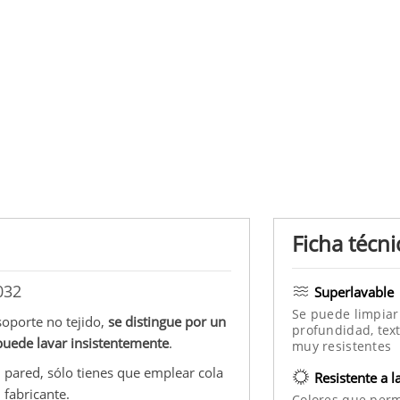
Ficha técni
032
Superlavable
Se puede limpiar
soporte no tejido,
se distingue por un
profundidad, text
puede lavar insistentemente
.
muy resistentes
u pared, sólo tienes que emplear cola
Resistente a l
 fabricante.
Colores que per