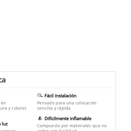
ca
Fácil instalación
 en
Pensado para una colocación
ura y colores
sencilla y rápida
Difícilmente inflamable
a luz
Compuesto por materiales que no
manecen
arden con facilidad