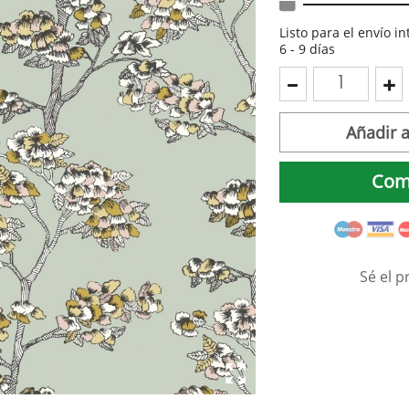
Listo para el envío i
6 - 9 días
Añadir a
Com
Sé el p