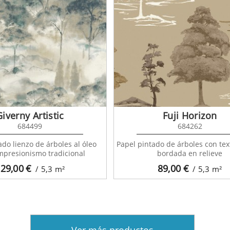
Giverny Artistic
Fuji Horizon
684499
684262
ado lienzo de árboles al óleo
Papel pintado de árboles con text
impresionismo tradicional
bordada en relieve
29,00
€
89,00
€
/ 5,3
m²
/ 5,3
m²