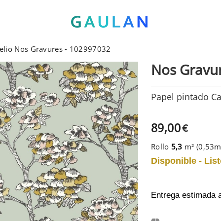
selio Nos Gravures - 102997032
Nos Gravu
Papel pintado C
89,00
€
Rollo
5,3
m² (0,53
Disponible - List
Entrega estimada 