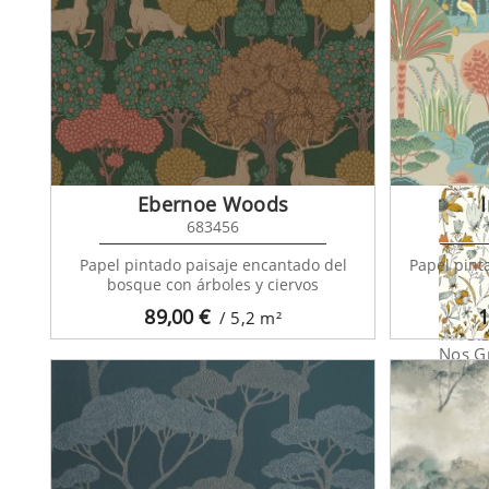
Nos G
Ebernoe Woods
683456
Papel pintado paisaje encantado del
Papel pint
bosque con árboles y ciervos
89,00
€
1
/ 5,2
m²
Nos G