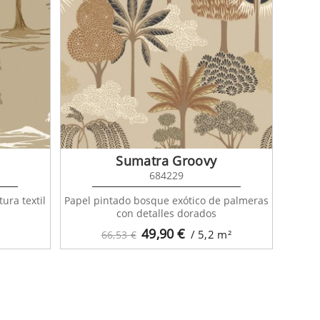
Sumatra Groovy
684229
ura textil
Papel pintado bosque exótico de palmeras
con detalles dorados
49,90
€
/ 5,2
m²
66,53 €