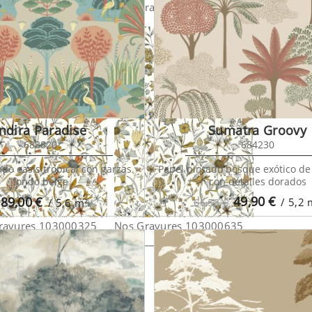
ravures 102997142
Nos Gravures 102999062
Nos Grav
Indira Paradise
Sumatra Groovy
683820
684230
ado oasis tropical con garzas
Papel pintado bosque exótico d
fondo beige
con detalles dorados
49,90
€
89,00
€
/ 5,2
/ 5,6
m²
66,53 €
ravures 103000325
Nos Gravures 103000635