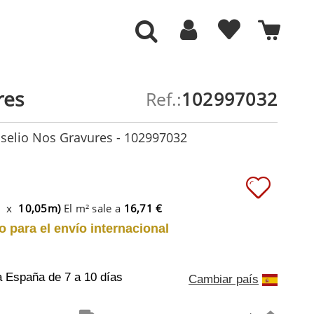
res
Ref.:
102997032
aselio Nos Gravures - 102997032
m x
10,05m)
El m² sale a
16,71 €
o para el envío internacional
a España
de 7 a 10 días
Cambiar país