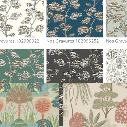
ravures 102990922
Nos Gravures 102996252
Nos Grav