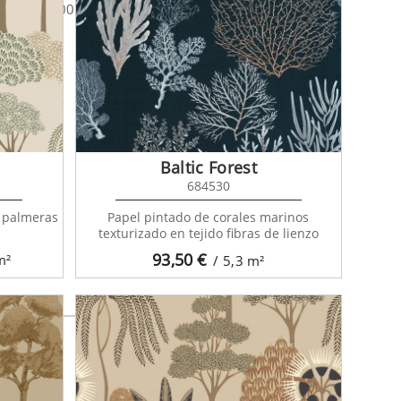
ures 103000215
Baltic Forest
684530
e palmeras
Papel pintado de corales marinos
texturizado en tejido fibras de lienzo
93,50
€
m²
/ 5,3
m²