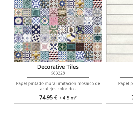
Decorative Tiles
683228
Papel pintado mural imitación mosaico de
Papel p
azulejos coloridos
74,95
€
/ 4,5
m²