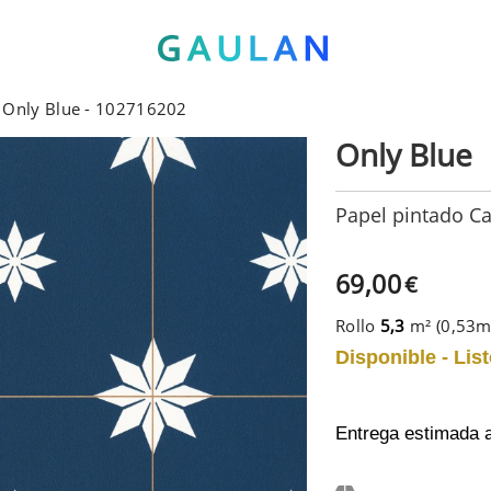
o Only Blue - 102716202
Only Blue
Papel pintado Ca
69,00
€
Rollo
5,3
m² (0,53
Disponible - List
Entrega estimada 