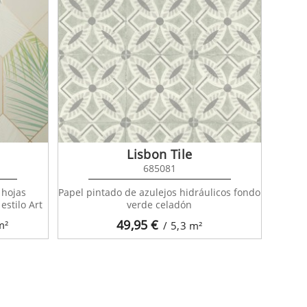
Lisbon Tile
685081
 hojas
Papel pintado de azulejos hidráulicos fondo
estilo Art
verde celadón
49,95
€
m²
/ 5,3
m²