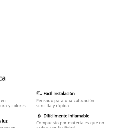
ca
Fácil instalación
 en
Pensado para una colocación
ura y colores
sencilla y rápida
Difícilmente inflamable
a luz
Compuesto por materiales que no
manecen
arden con facilidad