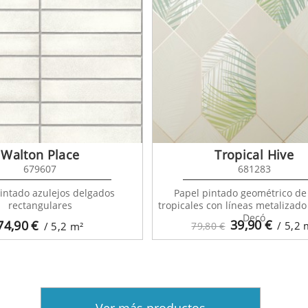
Walton Place
Tropical Hive
679607
681283
intado azulejos delgados
Papel pintado geométrico de
rectangulares
tropicales con líneas metalizado 
Decó
39,90
€
74,90
€
/ 5,2
/ 5,2
m²
79,80 €