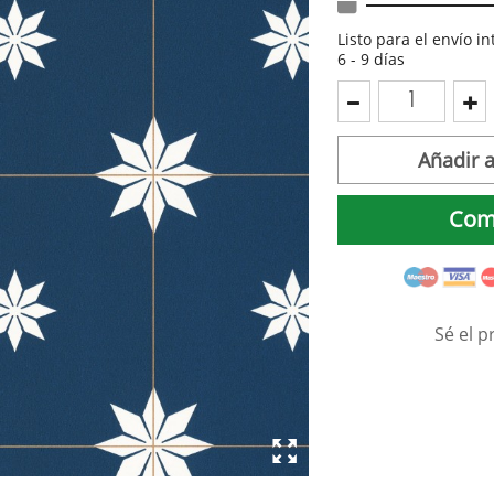
Listo para el envío i
6 - 9 días
Añadir a
Com
Sé el p