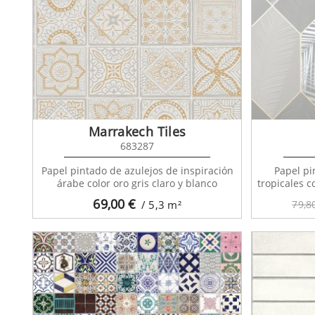
Only 
Marrakech Tiles
683287
Papel pintado de azulejos de inspiración
Papel pi
árabe color oro gris claro y blanco
tropicales c
69,00
€
/ 5,3
m²
79,8