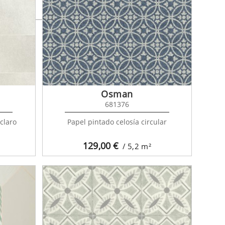
Osman
681376
claro
Papel pintado celosía circular
129,00
€
/ 5,2
m²