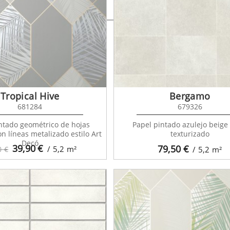
Blue 102716202
Tropical Hive
Bergamo
681284
679326
ntado geométrico de hojas
Papel pintado azulejo beige 
on líneas metalizado estilo Art
texturizado
Decó
39,90
€
79,50
€
/ 5,2
m²
0 €
/ 5,2
m²