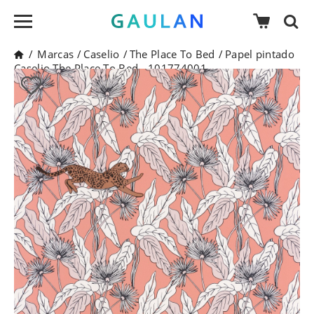
/
Marcas
/
Caselio
/
The Place To Bed
/
Papel pintado
Caselio The Place To Bed - 101774001