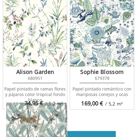
Alison Garden
Sophie Blossom
680951
679378
The Place To Bed
101764073
Papel pintado de ramas flores
Papel pintado romántico con
y pájaros color tropical fondo
mariposas conejos y ocas
blanco
34,95
€
169,00
€
/ 5,2
m²
58,25 €
/ 5,2
m²