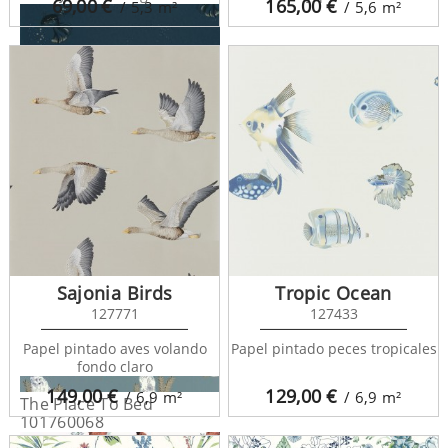
69,00
€
165,00
€
/ 5,3
m²
/ 5,6
m²
The Place To Bed
101756120
Sajonia Birds
Tropic Ocean
127771
127433
Papel pintado aves volando
Papel pintado peces tropicales
fondo claro
149,00
€
129,00
€
/ 6,9
m²
/ 6,9
m²
The Place To Bed
101760068