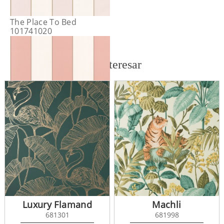
The Place To Bed
101741020
También te puede interesar
The Place To Bed
101744023
Luxury Flamand
Machli
681301
681998