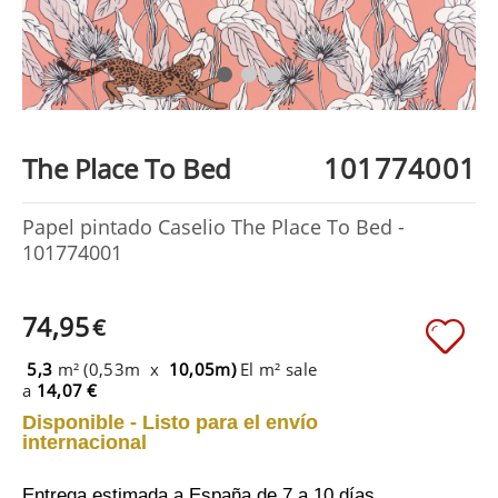
101774001
The Place To Bed
Papel pintado Caselio The Place To Bed -
101774001
74,95
€
5,3
m² (0,53m x
10,05m)
El m² sale
a
14,07 €
Disponible - Listo para el envío
internacional
Entrega estimada a España
de 7 a 10 días