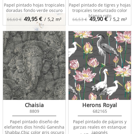
Papel pintado hojas tropicales
Papel pintado de tigres y hojas
doradas fondo verde oscuro
tropicales texturizado color
blanco roto
49,95
€
49,90
€
/ 5,2
m²
/ 5,2
m²
66,60 €
66,53 €
The Place To Bed
101756029
Chaisia
Herons Royal
8809
682165
Papel pintado diseño de
Papel pintado de pájaros y
elefantes dios hindú Ganesha
garzas reales en estanque
Shabby Chic color gris oscuro
japonés