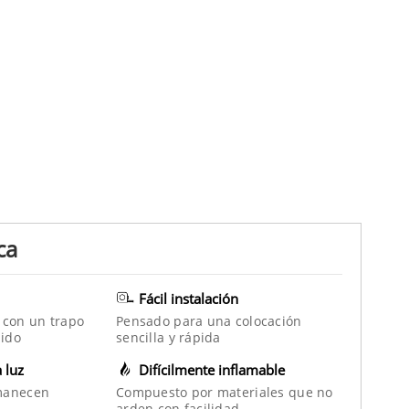
ca
Fácil instalación
 con un trapo
Pensado para una colocación
ido
sencilla y rápida
a luz
Difícilmente inflamable
manecen
Compuesto por materiales que no
arden con facilidad