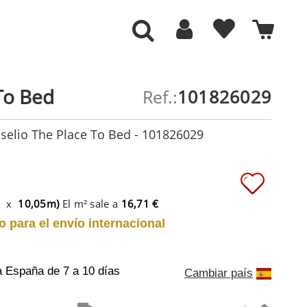
To Bed
Ref.:
101826029
selio The Place To Bed - 101826029
m x
10,05m)
El m² sale a
16,71 €
o para el envío internacional
a España
de 7 a 10 días
Cambiar país