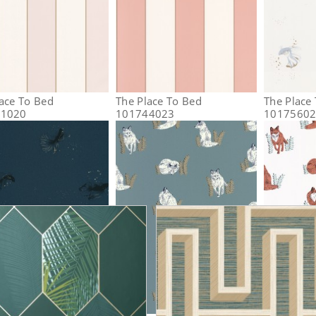
ace To Bed
The Place To Bed
The Place
41020
101744023
1017560