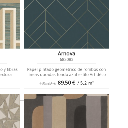
 To Bed
73
Arnova
682083
o y fibras
Papel pintado geométrico de rombos con
extura
líneas doradas fondo azul estilo Art déco
89,50
€
/ 5,2
m²
105,29 €