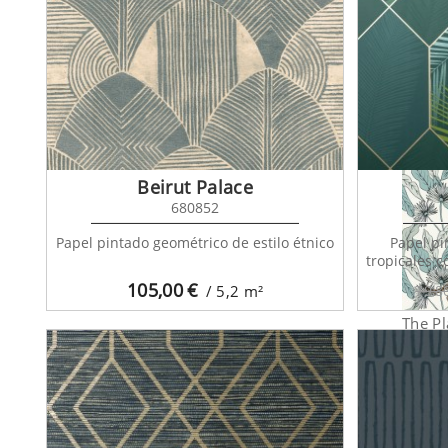
The Pl
1017
Beirut Palace
680852
Papel pintado geométrico de estilo étnico
Papel pi
tropicales c
105,00
€
/ 5,2
m²
79,8
The Pl
1017