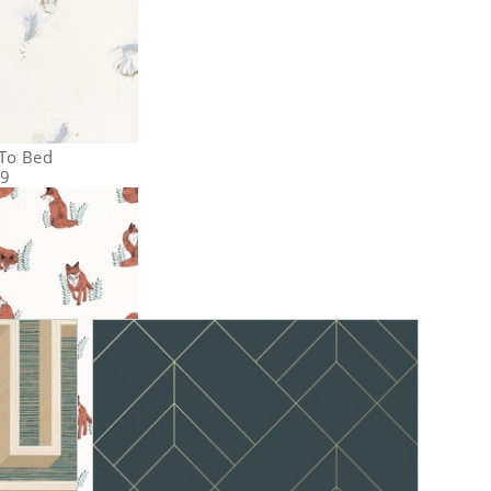
 To Bed
29