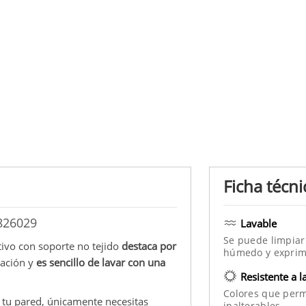
Ficha técni
1826029
Lavable
Se puede limpiar
tivo con soporte no tejido
destaca por
húmedo y exprim
ración y
es sencillo de lavar con una
Resistente a l
Colores que per
n tu pared, únicamente necesitas
inalterables