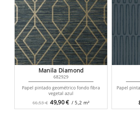
Manila Diamond
682929
Papel pintado geométrico fondo fibra
Papel pint
vegetal azul
49,90
€
/ 5,2
m²
66,53 €