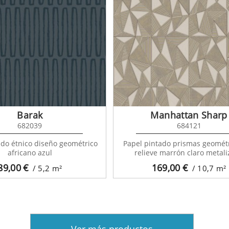
Barak
Manhattan Sharp
682039
684121
ado étnico diseño geométrico
Papel pintado prismas geomét
africano azul
relieve marrón claro metal
89,00
€
169,00
€
/ 5,2
m²
/ 10,7
m²
Ver más productos