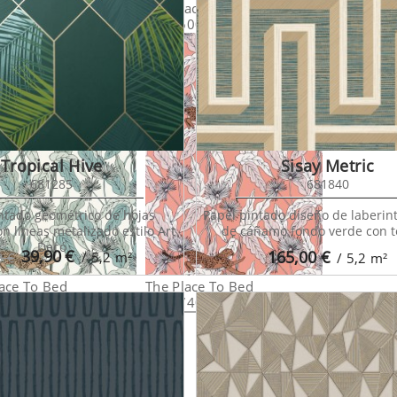
ace To Bed
The Place To Bed
The Place
56120
101760068
1017640
Tropical Hive
Sisay Metric
681285
681840
ntado geométrico de hojas
Papel pintado diseño de laberint
on líneas metalizado estilo Art
de cáñamo fondo verde con t
Decó
39,90
€
165,00
€
/ 5,2
m²
0 €
/ 5,2
m²
ace To Bed
The Place To Bed
70000
101774001