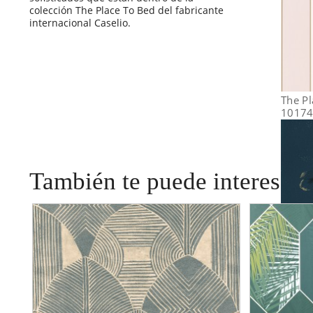
colección The Place To Bed del fabricante
internacional Caselio.
The Pl
1017
También te puede interesar