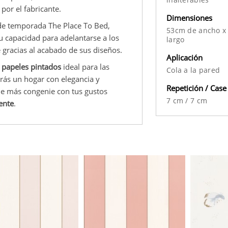
por el fabricante.
Dimensiones
 de temporada The Place To Bed,
53cm de ancho x
su capacidad para adelantarse a los
largo
gracias al acabado de sus diseños.
Aplicación
 papeles pintados
ideal para las
Cola a la pared
irás un hogar con elegancia y
Repetición / Case
ue más congenie con tus gustos
7 cm
/
7 cm
ente
.