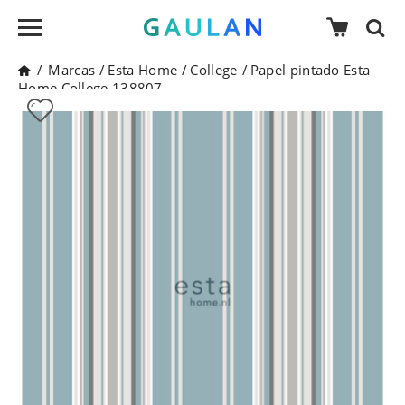
/
Marcas
/
Esta Home
/
College
/
Papel pintado Esta
Home College 138807