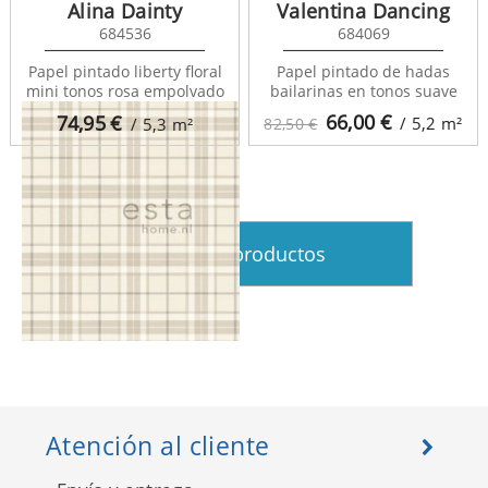
Alina Dainty
Valentina Dancing
684536
684069
College 136415
Papel pintado liberty floral
Papel pintado de hadas
mini tonos rosa empolvado
bailarinas en tonos suave
66,00
€
74,95
€
/ 5,2
m²
/ 5,3
m²
82,50 €
Ver más productos
College 137722
Atención al cliente