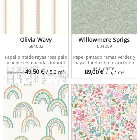
Olivia Wavy
Willowmere Sprigs
684082
684299
Papel pintado rayas rosa palo
Papel pintado ramas verdes y
y beige festoneadas infantil
bayas fondo lino texturizado
azul pastel
49,50
€
89,00
€
/ 5,2
m²
82,50 €
/ 5,2
m²
College 128812