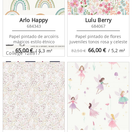
Arlo Happy
Lulu Berry
684343
684067
Papel pintado de arcoíris
Papel pintado de flores
mágicos estilo étnico
juveniles tonos rosa y celeste
66,00
€
65,00
€
/ 5,2
m²
/ 5,3
m²
82,50 €
College 128817