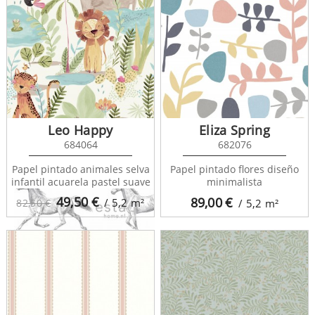
College 128805
Leo Happy
Eliza Spring
684064
682076
Papel pintado animales selva
Papel pintado flores diseño
infantil acuarela pastel suave
minimalista
49,50
€
89,00
€
/ 5,2
m²
82,50 €
/ 5,2
m²
College 128807