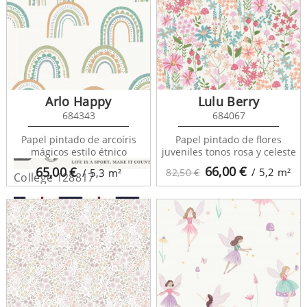
Arlo Happy
Lulu Berry
684343
684067
Papel pintado de arcoíris
Papel pintado de flores
mágicos estilo étnico
juveniles tonos rosa y celeste
66,00
€
65,00
€
/ 5,2
m²
/ 5,3
m²
82,50 €
College 128817