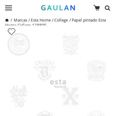
/
Marcas
/
Esta Home
/
College
/
Papel pintado Esta
Home College 128805