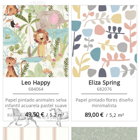
College 128805
Leo Happy
Eliza Spring
684064
682076
Papel pintado animales selva
Papel pintado flores diseño
infantil acuarela pastel suave
minimalista
49,50
€
89,00
€
/ 5,2
m²
82,50 €
/ 5,2
m²