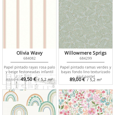
College 128807
Olivia Wavy
Willowmere Sprigs
684082
684299
Papel pintado rayas rosa palo
Papel pintado ramas verdes y
y beige festoneadas infantil
bayas fondo lino texturizado
azul pastel
49,50
€
89,00
€
/ 5,2
m²
82,50 €
/ 5,2
m²
College 128812