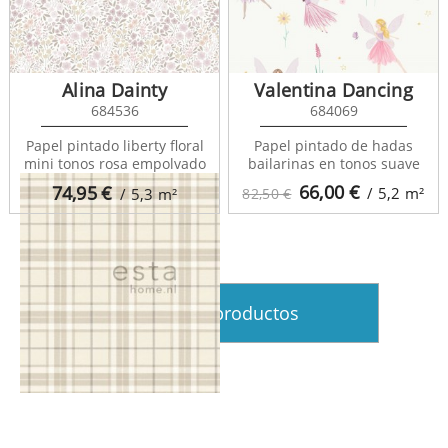
Alina Dainty
Valentina Dancing
684536
684069
College 136415
Papel pintado liberty floral
Papel pintado de hadas
mini tonos rosa empolvado
bailarinas en tonos suave
66,00
€
74,95
€
/ 5,2
m²
/ 5,3
m²
82,50 €
Ver más productos
College 137722