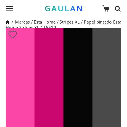
/
Marcas
/
Esta Home
/
Stripes XL
/
Papel pintado Esta
Home Stripes XL 116529