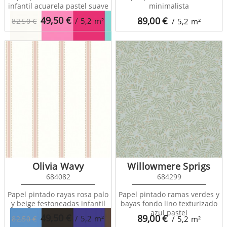
infantil acuarela pastel suave
minimalista
49,50
€
89,00
€
/ 5,2
m²
82,50 €
/ 5,2
m²
Stripes XL 116520
Olivia Wavy
Willowmere Sprigs
684082
684299
Papel pintado rayas rosa palo
Papel pintado ramas verdes y
y beige festoneadas infantil
bayas fondo lino texturizado
azul pastel
49,50
€
89,00
€
/ 5,2
m²
82,50 €
/ 5,2
m²