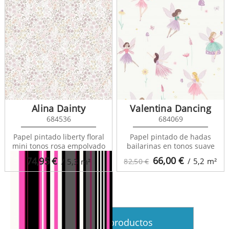
Alina Dainty
Valentina Dancing
684536
684069
Stripes XL 116533
Papel pintado liberty floral
Papel pintado de hadas
mini tonos rosa empolvado
bailarinas en tonos suave
66,00
€
74,95
€
/ 5,2
m²
/ 5,3
m²
82,50 €
Ver más productos