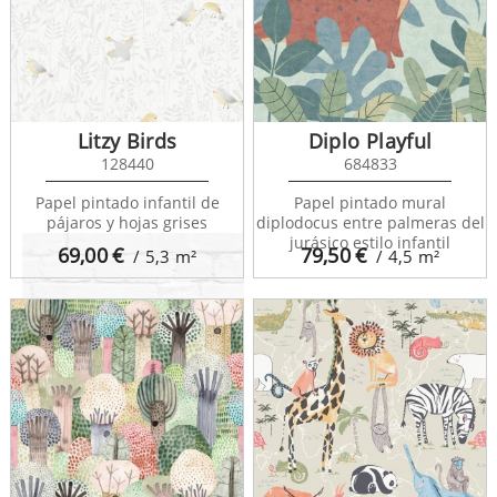
Litzy Birds
Diplo Playful
128440
684833
Papel pintado infantil de
Papel pintado mural
pájaros y hojas grises
diplodocus entre palmeras del
jurásico estilo infantil
69,00
€
79,50
€
/ 5,3
m²
/ 4,5
m²
Fab 138533