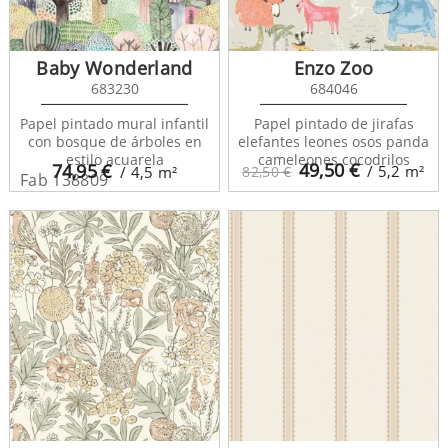
Baby Wonderland
Enzo Zoo
683230
684046
Papel pintado mural infantil
Papel pintado de jirafas
con bosque de árboles en
elefantes leones osos panda
estilo acuarela
cameleones cocodrilos
49,50
€
74,95
€
/ 5,2
m²
/ 4,5
m²
82,50 €
Fab 138809