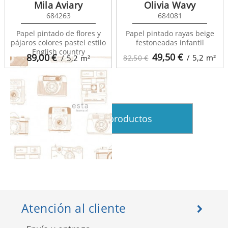
Mila Aviary
Olivia Wavy
684263
684081
Fab 138836
Papel pintado de flores y
Papel pintado rayas beige
pájaros colores pastel estilo
festoneadas infantil
English country
49,50
€
89,00
€
/ 5,2
m²
/ 5,2
m²
82,50 €
Ver más productos
Fab 138842
Atención al cliente