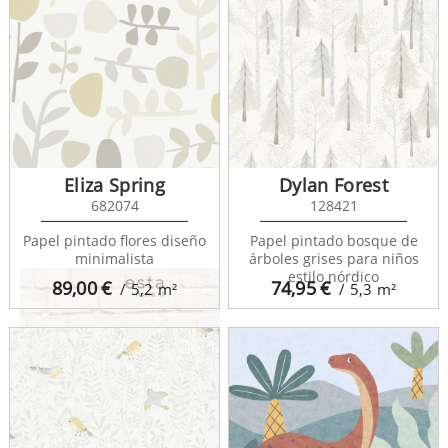
Fab 128832
Eliza Spring
Dylan Forest
682074
128421
Papel pintado flores diseño
Papel pintado bosque de
minimalista
árboles grises para niños
estilo nórdico
89,00
€
74,95
€
/ 5,2
m²
/ 5,3
m²
Fab 138532