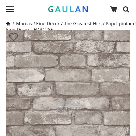
/
Marcas
/
Fine Decor
/
The Greatest Hits
/
Papel pintado
Fine Decor - FD31286