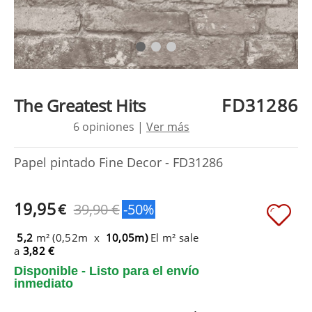
FD31286
The Greatest Hits
6 opiniones |
Ver más
Papel pintado Fine Decor - FD31286
19,95
€
39,90 €
-50%
5,2
m² (0,52m x
10,05m)
El m² sale
a
3,82 €
Disponible - Listo para el envío
inmediato