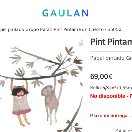
pel pintado Grupo Parati Pint Pintame un Cuento - 35050
Pint Pinta
Papel pintado Gr
69,00
€
Rollo
5,3
m² (0,53
No disponible - 
Plazo de entrega -
Sé el p