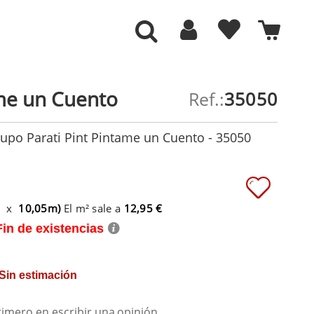
me un Cuento
Ref.:
35050
upo Parati Pint Pintame un Cuento - 35050
m x
10,05m)
El m² sale a
12,95 €
Fin de existencias
 Sin estimación
rimero en escribir una
opinión