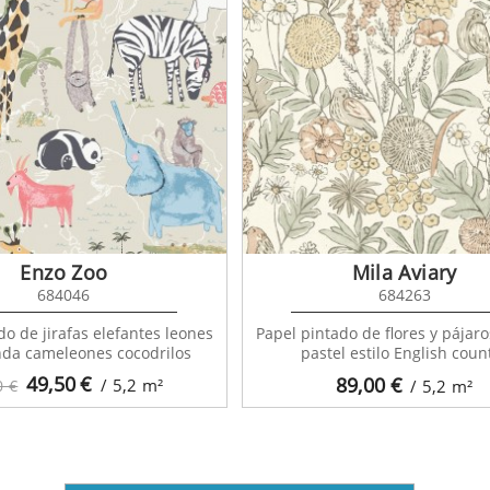
Enzo Zoo
Mila Aviary
684046
684263
do de jirafas elefantes leones
Papel pintado de flores y pájaro
nda cameleones cocodrilos
pastel estilo English coun
49,50
€
89,00
€
/ 5,2
m²
0 €
/ 5,2
m²