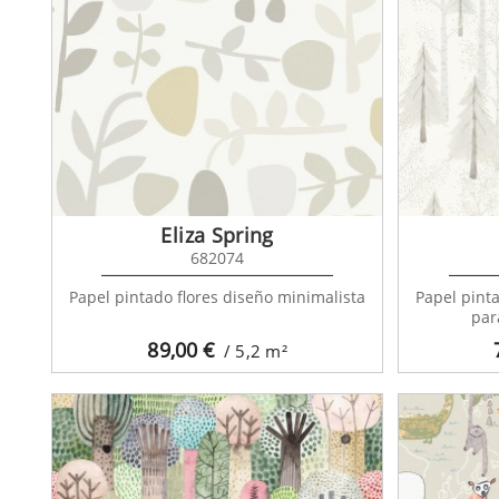
Pint 
3510
Eliza Spring
682074
Papel pintado flores diseño minimalista
Papel pint
par
89,00
€
/ 5,2
m²