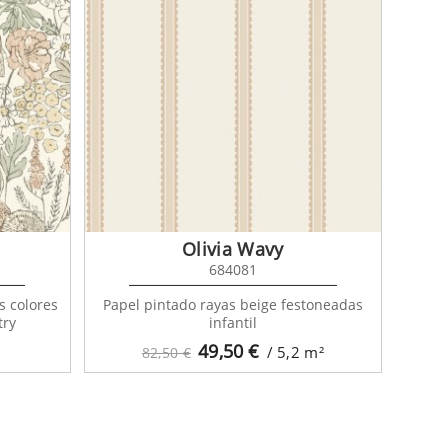
Olivia Wavy
684081
s colores
Papel pintado rayas beige festoneadas
try
infantil
49,50
€
/ 5,2
m²
82,50 €