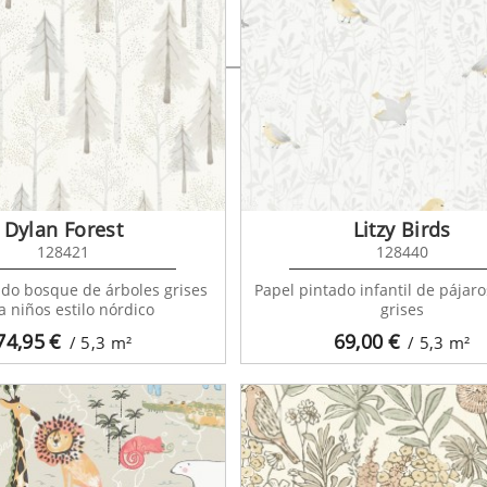
Pintame un Cuento
2
Dylan Forest
Litzy Birds
128421
128440
ado bosque de árboles grises
Papel pintado infantil de pájaro
a niños estilo nórdico
grises
74,95
€
69,00
€
/ 5,3
m²
/ 5,3
m²