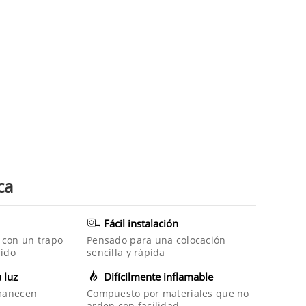
ca
Fácil instalación
 con un trapo
Pensado para una colocación
ido
sencilla y rápida
a luz
Difícilmente inflamable
manecen
Compuesto por materiales que no
arden con facilidad