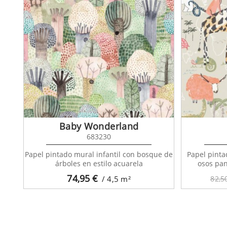
Baby Wonderland
683230
Papel pintado mural infantil con bosque de
Papel pinta
árboles en estilo acuarela
osos pa
74,95
€
/ 4,5
m²
82,5