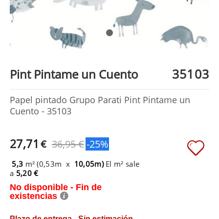
35103
Pint Pintame un Cuento
Papel pintado Grupo Parati Pint Pintame un
Cuento - 35103
27,71
€
36,95 €
-25%
5,3
m² (0,53m x
10,05m)
El m² sale
a
5,20 €
No disponible - Fin de
existencias
Plazo de entrega - Sin estimación