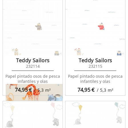
Pint Pintame un Cuento
35100
Teddy Sailors
Teddy Sailors
232114
232115
Papel pintado osos de pesca
Papel pintado osos de pesca
infantiles y olas
infantiles y olas
74,95
€
74,95
€
/ 5,3
m²
/ 5,3
m²