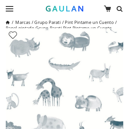
/
Marcas
/
Grupo Parati
/
Pint Pintame un Cuento
/
Papel pintado Grupo Parati Pint Pintame un Cuento -
35103