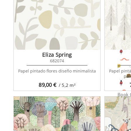
Book O
1126
Eliza Spring
682074
Papel pintado flores diseño minimalista
Papel pint
par
89,00
€
/ 5,2
m²
Book O
1126