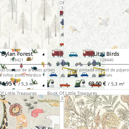
f Little Treasures
Book Of Little Treasures
Book Of Li
32
112633
112634
Dylan Forest
Litzy Birds
128421
128440
ado bosque de árboles grises
Papel pintado infantil de pájaro
a niños estilo nórdico
grises
74,95
€
69,00
€
/ 5,3
m²
/ 5,3
m²
f Little Treasures
Book Of Little Treasures
35
112643