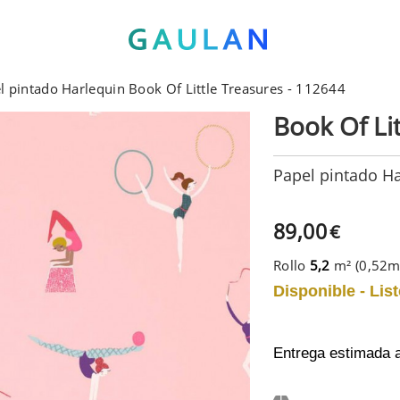
l pintado Harlequin Book Of Little Treasures - 112644
Book Of Li
Papel pintado Ha
89,00
€
Rollo
5,2
m² (0,52
Disponible - List
Entrega estimada 