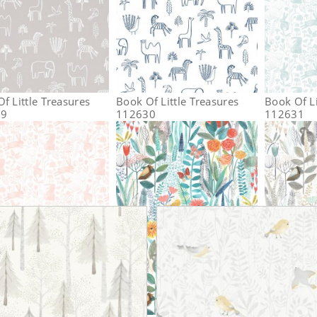
f Little Treasures
Book Of Little Treasures
Book Of Li
29
112630
112631