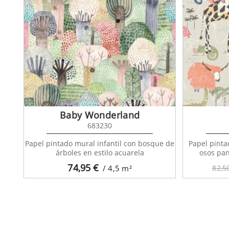
Baby Wonderland
683230
Papel pintado mural infantil con bosque de
Papel pinta
árboles en estilo acuarela
osos pa
74,95
€
/ 4,5
m²
82,5