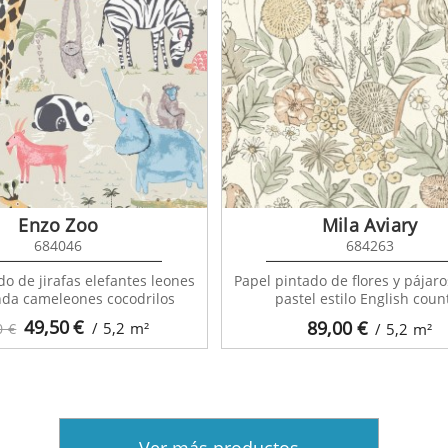
Enzo Zoo
Mila Aviary
684046
684263
do de jirafas elefantes leones
Papel pintado de flores y pájaro
nda cameleones cocodrilos
pastel estilo English coun
49,50
€
89,00
€
/ 5,2
m²
0 €
/ 5,2
m²
Ver más productos