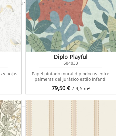
ttle Treasures
Diplo Playful
684833
s y hojas
Papel pintado mural diplodocus entre
palmeras del jurásico estilo infantil
79,50
€
/ 4,5
m²