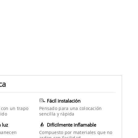
ca
Fácil instalación
 con un trapo
Pensado para una colocación
ido
sencilla y rápida
a luz
Difícilmente inflamable
manecen
Compuesto por materiales que no
arden con facilidad