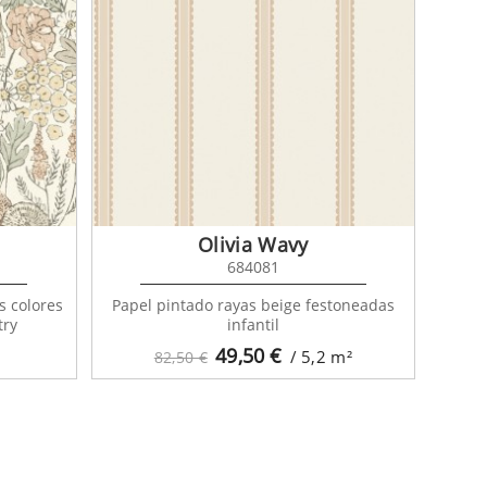
Olivia Wavy
684081
s colores
Papel pintado rayas beige festoneadas
try
infantil
49,50
€
/ 5,2
m²
82,50 €