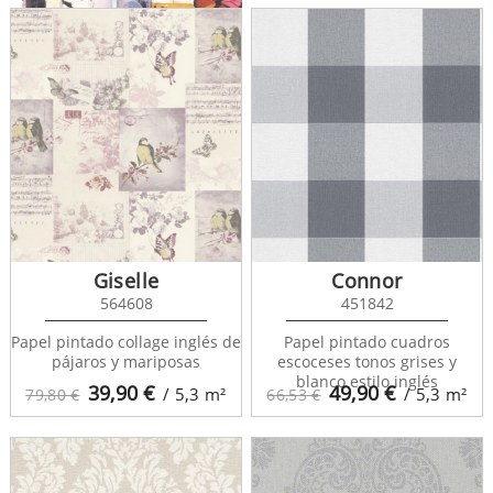
Portfolio 97910
Giselle
Connor
564608
451842
Papel pintado collage inglés de
Papel pintado cuadros
pájaros y mariposas
escoceses tonos grises y
blanco estilo inglés
39,90
€
49,90
€
/ 5,3
m²
/ 5,3
m²
79,80 €
66,53 €