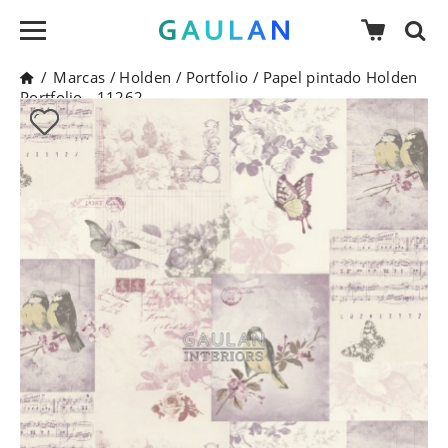
/
Marcas
/
Holden
/
Portfolio
/
Papel pintado Holden
Portfolio - 11262