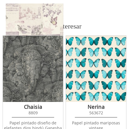
También te puede interesar
Portfolio 11262
Chaisia
Nerina
8809
563672
Papel pintado diseño de
Papel pintado mariposas
elefantes dios hindú Ganesha
vintage