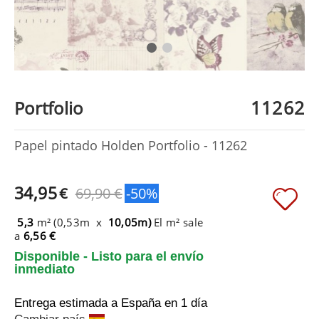
11262
Portfolio
Papel pintado Holden Portfolio - 11262
34,95
€
69,90 €
-50%
5,3
m² (0,53m x
10,05m)
El m² sale
a
6,56 €
Disponible - Listo para el envío
inmediato
Entrega estimada a España
en 1 día