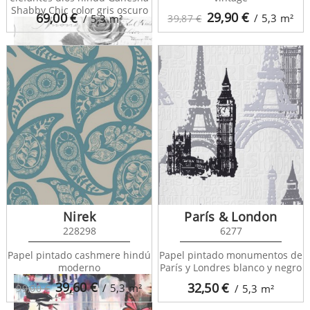
Shabby Chic color gris oscuro
29,90
€
69,00
€
/ 5,3
m²
/ 5,3
m²
39,87 €
Portfolio 97752
Nirek
París & London
228298
6277
Papel pintado cashmere hindú
Papel pintado monumentos de
moderno
París y Londres blanco y negro
39,60
€
32,50
€
/ 5,3
m²
99,00 €
/ 5,3
m²