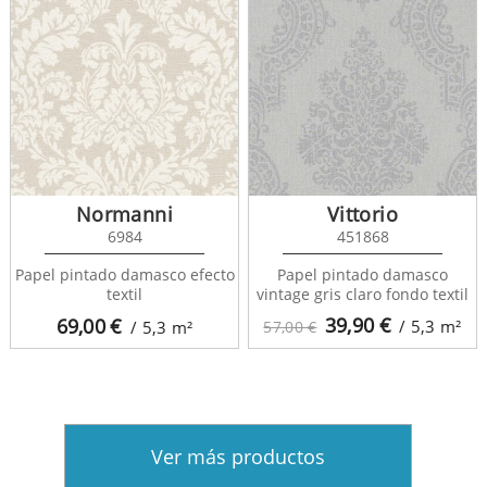
Normanni
Vittorio
6984
451868
Papel pintado damasco efecto
Papel pintado damasco
textil
vintage gris claro fondo textil
39,90
€
69,00
€
/ 5,3
m²
/ 5,3
m²
57,00 €
Ver más productos