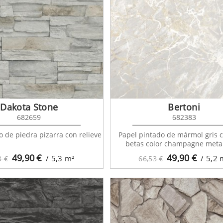
Dakota Stone
Bertoni
682659
682383
o de piedra pizarra con relieve
Papel pintado de mármol gris c
betas color champagne meta
49,90
€
49,90
€
/ 5,3
m²
/ 5,2
3 €
66,53 €