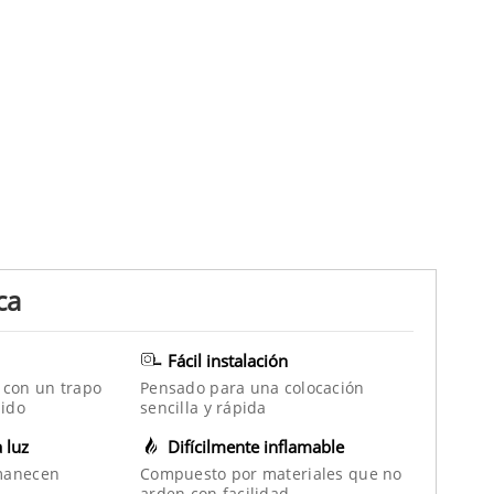
ca
Fácil instalación
 con un trapo
Pensado para una colocación
ido
sencilla y rápida
a luz
Difícilmente inflamable
manecen
Compuesto por materiales que no
arden con facilidad