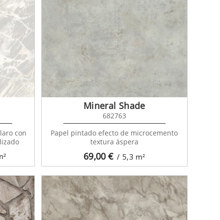
Mineral Shade
682763
laro con
Papel pintado efecto de microcemento
lizado
textura áspera
69,00
€
m²
/ 5,3
m²