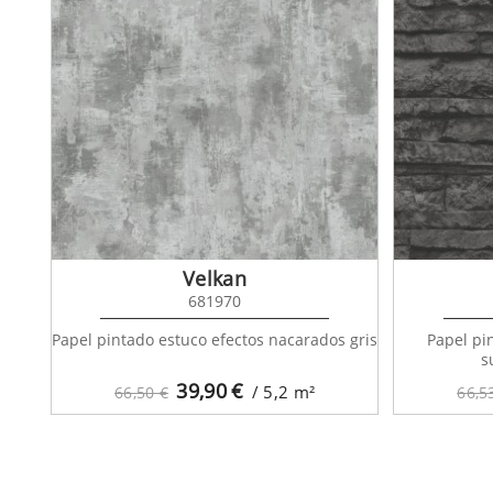
Velkan
681970
Papel pintado estuco efectos nacarados gris
Papel pi
s
39,90
€
/ 5,2
m²
66,50 €
66,5