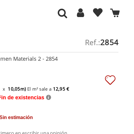
Ref.:
2854
men Materials 2 - 2854
m x
10,05m)
El m² sale a
12,95 €
Fin de existencias
 Sin estimación
rimero en escribir una
opinión