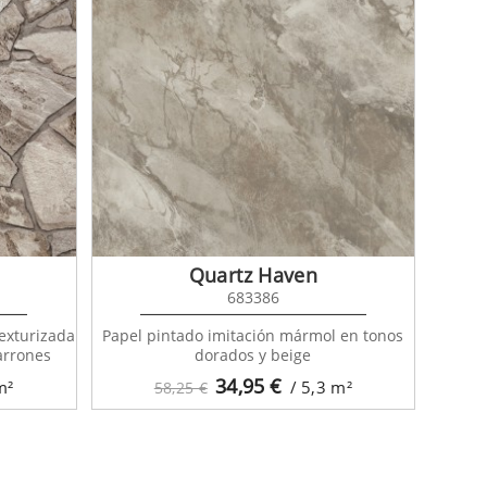
Quartz Haven
683386
texturizada
Papel pintado imitación mármol en tonos
marrones
dorados y beige
34,95
€
m²
/ 5,3
m²
58,25 €