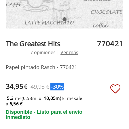
770421
The Greatest Hits
7 opiniones |
Ver más
Papel pintado Rasch - 770421
34,95
€
49,93 €
-30%
5,3
m² (0,53m x
10,05m)
El m² sale
a
6,56 €
Disponible - Listo para el envío
inmediato