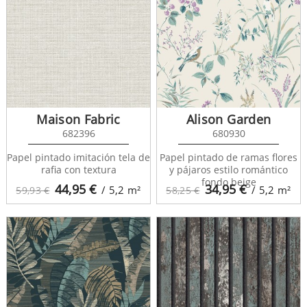
The Greatest Hits 265606
Maison Fabric
Alison Garden
682396
680930
Papel pintado imitación tela de
Papel pintado de ramas flores
rafia con textura
y pájaros estilo romántico
fondo beige
44,95
€
34,95
€
/ 5,2
m²
/ 5,2
m²
59,93 €
58,25 €