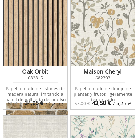
The Greatest Hits 148213
Oak Orbit
Maison Cheryl
682815
682393
Papel pintado de listones de
Papel pintado de dibujo de
madera natural imitando a
plantas y frutos ligeramente
panel de palillería decorativo
texturizado
34,95
€
43,50
€
/ 5,3
m²
/ 5,2
m²
43,69 €
58,00 €