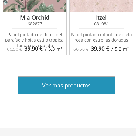
Mia Orchid
Itzel
682877
681984
Papel pintado de flores del
Papel pintado infantil de cielo
paraíso y hojas estilo tropical
rosa con estrellas doradas
fondo rosa pálido
39,90
€
39,90
€
/ 5,3
m²
/ 5,2
m²
66,50 €
66,50 €
Ver más productos