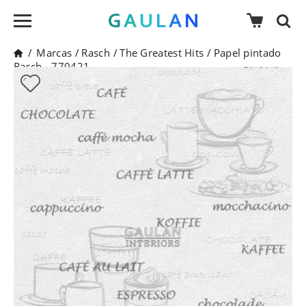
/
Marcas
/
Rasch
/
The Greatest Hits
/
Papel pintado
Rasch - 770421