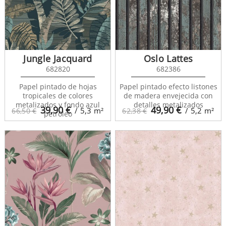
Jungle Jacquard
Oslo Lattes
682820
682386
Papel pintado de hojas
Papel pintado efecto listones
tropicales de colores
de madera envejecida con
metalizados y fondo azul
detalles metalizados
39,90
€
49,90
€
/ 5,3
m²
/ 5,2
m²
66,50 €
62,38 €
petróleo