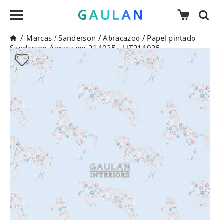
/
Marcas
/
Sanderson
/
Abracazoo
/
Papel pintado
Sanderson Abracazoo 214035 - LIT214035