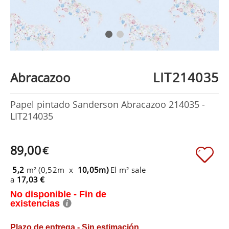
LIT214035
Abracazoo
Papel pintado Sanderson Abracazoo 214035 -
LIT214035
89,00
€
5,2
m² (0,52m x
10,05m)
El m² sale
a
17,03 €
No disponible - Fin de
existencias
Plazo de entrega - Sin estimación