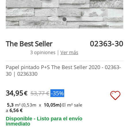
02363-30
The Best Seller
3 opiniones |
Ver más
Papel pintado P+S The Best Seller 2020 - 02363-
30 | 0236330
34,95
€
53,77 €
-35%
5,3
m² (0,53m x
10,05m)
El m² sale
a
6,56 €
Disponible - Listo para el envío
inmediato