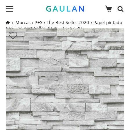
/
Marcas
/
P+S
/
The Best Seller 2020
/
Papel pintado
P+S The Best Seller 2020 - 02363-30