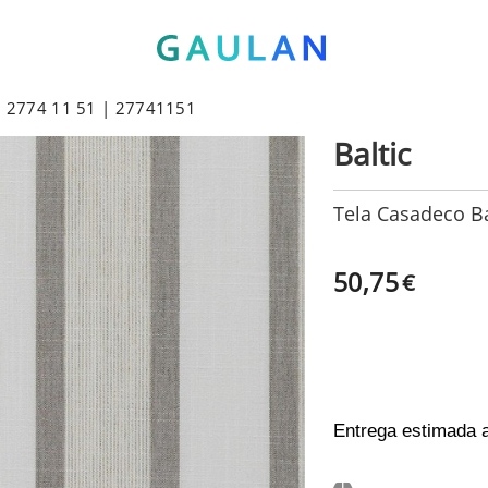
TI 2774 11 51 | 27741151
Baltic
Tela Casadeco Ba
50,75
€
Entrega estimada 