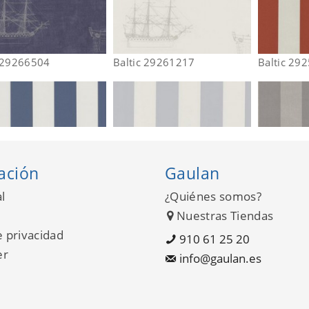
c 29266504
Baltic 29261217
Baltic 29
ación
Gaulan
l
¿Quiénes somos?
Nuestras Tiendas
e privacidad
910 61 25 20
er
info@gaulan.es
c 29256520
Baltic 29256103
Baltic 29