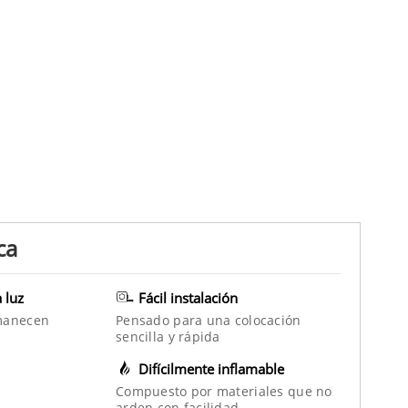
ca
a luz
Fácil instalación
manecen
Pensado para una colocación
sencilla y rápida
Difícilmente inflamable
Compuesto por materiales que no
arden con facilidad