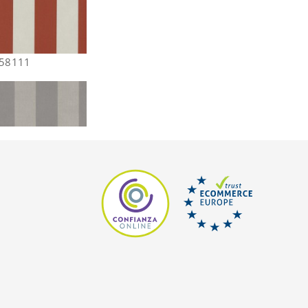
258111
251227