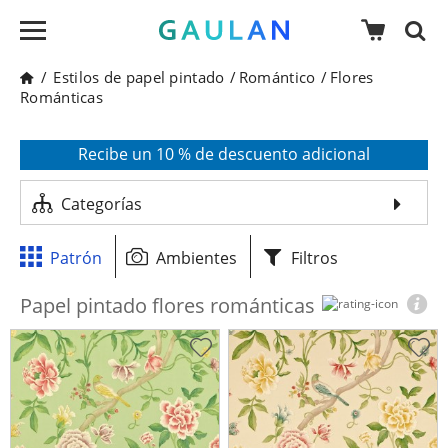
/
Estilos de papel pintado
/
Romántico
/
Flores
Románticas
* Válido para pedidos superiores a 120€
Pon en tu cesta el código:
AGOSTO2026
Recibe un 10 % de descuento adicional
Categorías
Patrón
Ambientes
Filtros
Papel pintado flores románticas