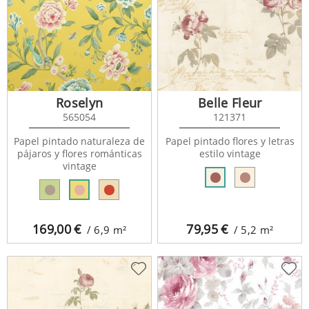
Roselyn
Belle Fleur
565054
121371
Papel pintado naturaleza de
Papel pintado flores y letras
pájaros y flores románticas
estilo vintage
vintage
169,00
€
79,95
€
/ 6,9
m²
/ 5,2
m²