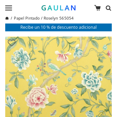
/
Papel Pintado
/
Roselyn 565054
* Válido para pedidos superiores a 120€
Pon en tu cesta el código:
AGOSTO2026
Recibe un 10 % de descuento adicional