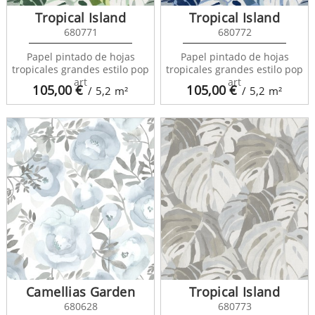
Tropical Island
Tropical Island
680771
680772
Papel pintado de hojas
Papel pintado de hojas
tropicales grandes estilo pop
tropicales grandes estilo pop
art
art
105,00
€
105,00
€
/ 5,2
m²
/ 5,2
m²
Camellias Garden
Tropical Island
680628
680773