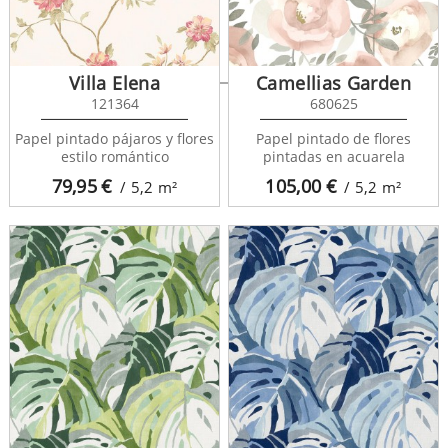
Roselyn 565056
Villa Elena
Camellias Garden
121364
680625
Papel pintado pájaros y flores
Papel pintado de flores
estilo romántico
pintadas en acuarela
79,95
€
105,00
€
/ 5,2
m²
/ 5,2
m²