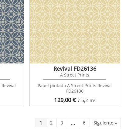
7
Revival FD26136
A Street Prints
 Revival
Papel pintado A Street Prints Revival
FD26136
129,00
€
/ 5,2
m²
1
...
2
3
6
Siguiente
»