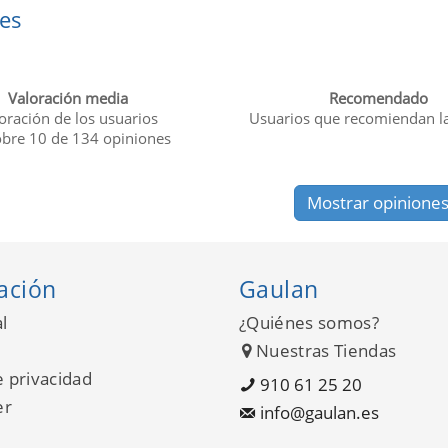
es
Valoración media
Recomendado
oración de los usuarios
Usuarios que recomiendan l
obre
10
de
134
opiniones
Mostrar opinione
ación
Gaulan
l
¿Quiénes somos?
Nuestras Tiendas
e privacidad
910 61 25 20
er
info@gaulan.es