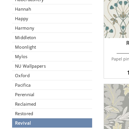
Hannah
Happy
Harmony
Middleton
R
Moonlight
Mylos
Papel pin
NU Wallpapers
Oxford
Pacifica
Perennial
Reclaimed
Restored
Revival