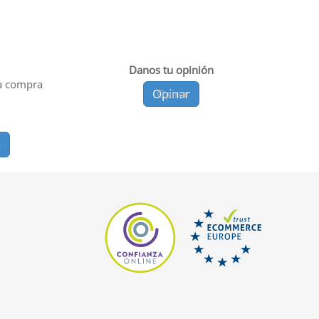
Danos tu opinión
a compra
Opinar
Opina
s