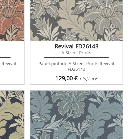
4
Revival FD26143
A Street Prints
 Revival
Papel pintado A Street Prints Revival
FD26143
129,00
€
/ 5,2
m²