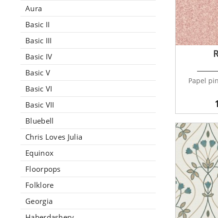
Aura
Basic II
Basic III
R
Basic IV
Basic V
Papel pin
Basic VI
Basic VII
Bluebell
Chris Loves Julia
Equinox
Floorpops
Folklore
Georgia
Haberdashery