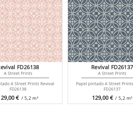
evival FD26138
Revival FD2613
A Street Prints
A Street Prints
tado A Street Prints Revival
Papel pintado A Street Prints
FD26138
FD26137
129,00
€
129,00
€
/ 5,2
m²
/ 5,2
m²