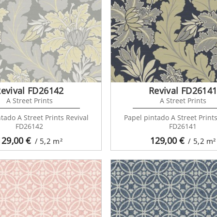
evival FD26142
Revival FD2614
A Street Prints
A Street Prints
tado A Street Prints Revival
Papel pintado A Street Prints
FD26142
FD26141
129,00
€
129,00
€
/ 5,2
m²
/ 5,2
m²