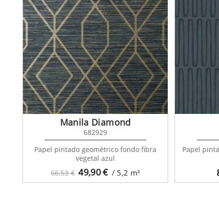
Manila Diamond
682929
Papel pintado geométrico fondo fibra
Papel pint
vegetal azul
49,90
€
/ 5,2
m²
66,53 €