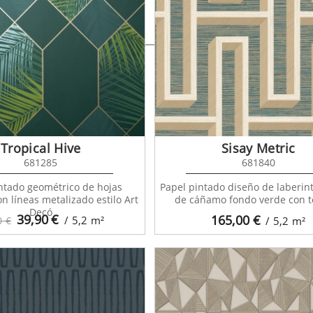
re Lines 681634
Tropical Hive
Sisay Metric
681285
681840
ntado geométrico de hojas
Papel pintado diseño de laberint
on líneas metalizado estilo Art
de cáñamo fondo verde con t
Decó
39,90
€
165,00
€
/ 5,2
m²
0 €
/ 5,2
m²