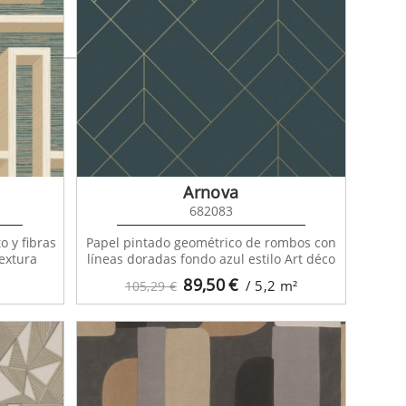
Arnova
682083
o y fibras
Papel pintado geométrico de rombos con
extura
líneas doradas fondo azul estilo Art déco
89,50
€
/ 5,2
m²
105,29 €