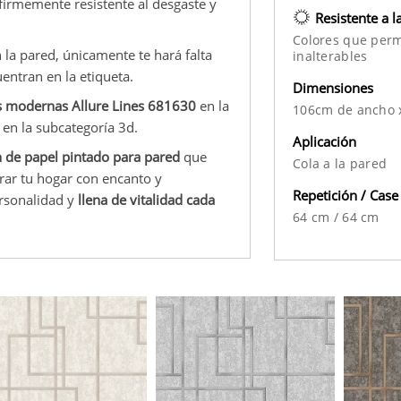
 firmemente resistente al desgaste y
Resistente a l
Colores que per
la pared, únicamente te hará falta
inalterables
entran en la etiqueta.
Dimensiones
as modernas Allure Lines 681630
en la
106cm de ancho 
 en la subcategoría 3d.
Aplicación
n de papel pintado para pared
que
Cola a la pared
rar tu hogar con encanto y
Repetición / Case
ersonalidad y
llena de vitalidad cada
64 cm
/
64 cm