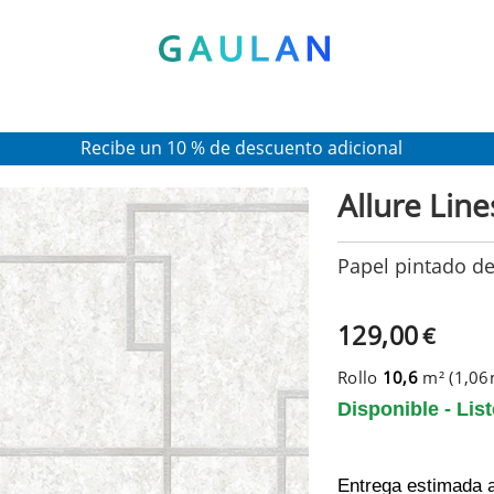
* Válido para pedidos superiores a 120€
Pon en tu cesta el código:
AGOSTO2026
Recibe un 10 % de descuento adicional
Allure Line
Papel pintado d
129,00
€
Rollo
10,6
m² (1,0
Disponible - Lis
Entrega estimada 