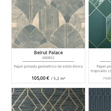
Allu
Beirut Palace
680852
Papel pintado geométrico de estilo étnico
Papel pi
tropicales c
105,00
€
/ 5,2
m²
79,8