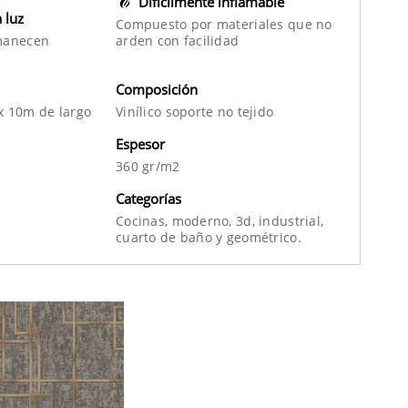
Difícilmente inflamable
a luz
Compuesto por materiales que no
manecen
arden con facilidad
Composición
x 10m de largo
Vinílico soporte no tejido
Espesor
360 gr/m2
Categorías
Cocinas,
moderno,
3d,
industrial,
cuarto de baño
y
geométrico.