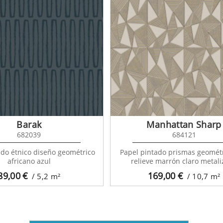
Barak
Manhattan Sharp
682039
684121
ado étnico diseño geométrico
Papel pintado prismas geomét
africano azul
relieve marrón claro metal
89,00
€
169,00
€
/ 5,2
m²
/ 10,7
m²