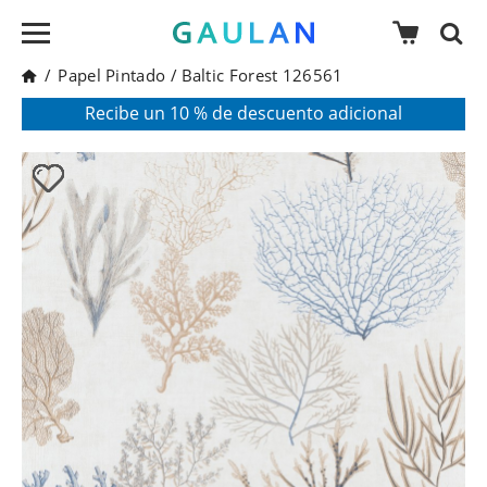
/
Papel Pintado
/
Baltic Forest 126561
* Válido para pedidos superiores a 120€
Pon en tu cesta el código:
AGOSTO2026
Recibe un 10 % de descuento adicional