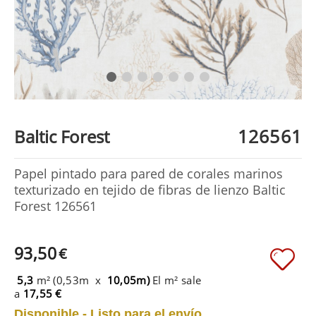
126561
Baltic Forest
Papel pintado para pared de corales marinos
texturizado en tejido de fibras de lienzo Baltic
Forest 126561
93,50
€
5,3
m² (0,53m x
10,05m)
El m² sale
a
17,55 €
Disponible - Listo para el envío