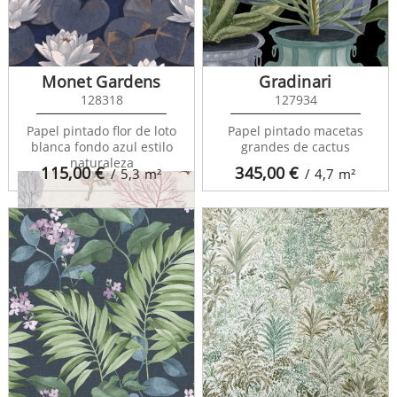
Baltic Forest 126560
Monet Gardens
Gradinari
128318
127934
Papel pintado flor de loto
Papel pintado macetas
blanca fondo azul estilo
grandes de cactus
naturaleza
115,00
€
345,00
€
/ 5,3
m²
/ 4,7
m²
Baltic Forest 126562