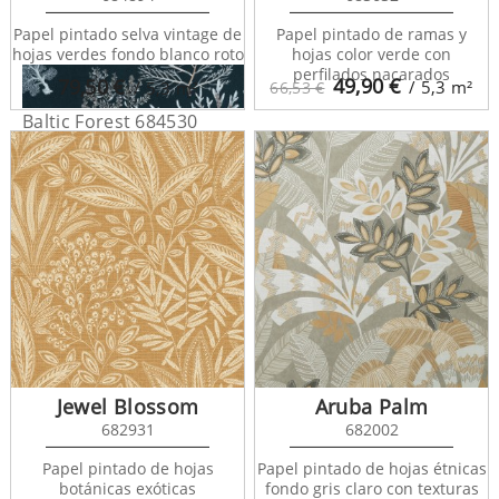
Papel pintado selva vintage de
Papel pintado de ramas y
hojas verdes fondo blanco roto
hojas color verde con
perfilados nacarados
49,90
€
79,50
€
/ 5,3
m²
/ 5,3
m²
66,53 €
Baltic Forest 684530
Jewel Blossom
Aruba Palm
682931
682002
Papel pintado de hojas
Papel pintado de hojas étnicas
Baltic Forest 684533
botánicas exóticas
fondo gris claro con texturas