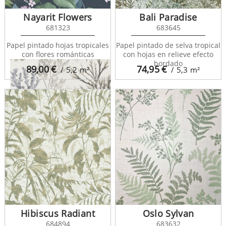
Nayarit Flowers
Bali Paradise
681323
683645
Papel pintado hojas tropicales
Papel pintado de selva tropical
con flores románticas
con hojas en relieve efecto
bordado
89,00
€
74,95
€
/ 5,2
m²
/ 5,3
m²
Baltic Forest 126563
Hibiscus Radiant
Oslo Sylvan
684894
683632