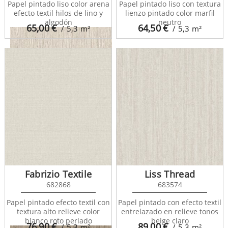
Papel pintado liso color arena
Papel pintado liso con textura
efecto textil hilos de lino y
lienzo pintado color marfil
algodón
neutro
65,00
€
64,50
€
/ 5,3
m²
/ 5,3
m²
Belice 680955
Fabrizio Textile
Liss Thread
682868
683574
Papel pintado efecto textil con
Papel pintado con efecto textil
textura alto relieve color
entrelazado en relieve tonos
blanco roto perlado
beige claro
76,90
€
89,00
€
/ 5,3
m²
/ 5,3
m²