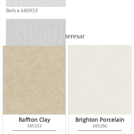
Belice 680953
También te puede interesar
Belice 680954
Raffton Clay
Brighton Porcelain
685333
685286