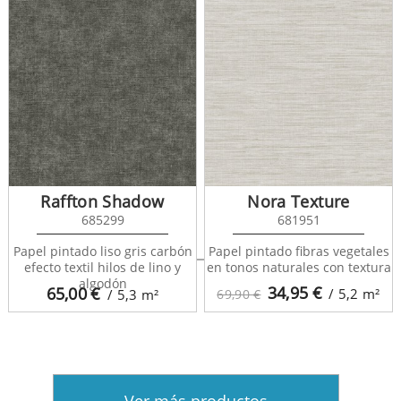
Raffton Shadow
Nora Texture
685299
681951
Belice 680958
Papel pintado liso gris carbón
Papel pintado fibras vegetales
efecto textil hilos de lino y
en tonos naturales con textura
algodón
34,95
€
65,00
€
/ 5,2
m²
/ 5,3
m²
69,90 €