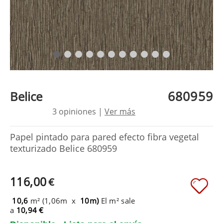
680959
Belice
3 opiniones |
Ver más
Papel pintado para pared efecto fibra vegetal
texturizado Belice 680959
116,00
€
10,6
m² (1,06m x
10m)
El m² sale
a
10,94 €