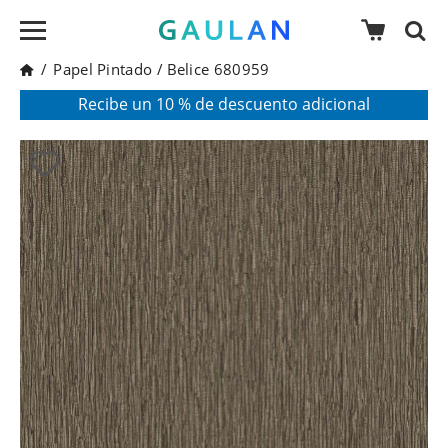
/
Papel Pintado
/
Belice 680959
* Válido para pedidos superiores a 120€
Pon en tu cesta el código:
AGOSTO2026
Recibe un 10 % de descuento adicional