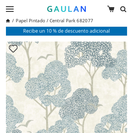
/
Papel Pintado
/
Central Park 682077
* Válido para pedidos superiores a 120€
Pon en tu cesta el código:
AGOSTO2026
Recibe un 10 % de descuento adicional