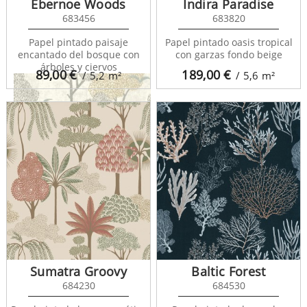
Ebernoe Woods
Indira Paradise
683456
683820
Papel pintado paisaje
Papel pintado oasis tropical
encantado del bosque con
con garzas fondo beige
árboles y ciervos
89,00
€
189,00
€
/ 5,2
m²
/ 5,6
m²
Central Park 682080
Sumatra Groovy
Baltic Forest
684230
684530