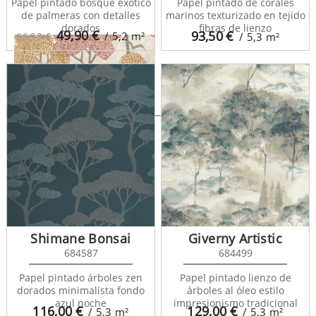
Papel pintado bosque exótico
Papel pintado de corales
de palmeras con detalles
marinos texturizado en tejido
dorados
fibras de lienzo
49,90
€
93,50
€
/ 5,2
m²
66,53 €
/ 5,3
m²
Central Park 682081
Shimane Bonsai
Giverny Artistic
684587
684499
Papel pintado árboles zen
Papel pintado lienzo de
dorados minimalista fondo
árboles al óleo estilo
azul noche
impresionismo tradicional
116,00
€
129,00
€
/ 5,3
m²
/ 5,3
m²