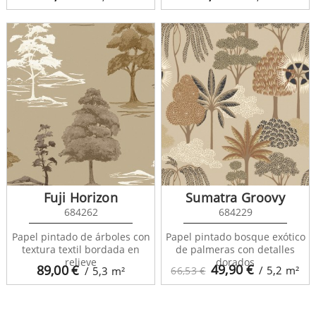
Fuji Horizon
Sumatra Groovy
684262
684229
Papel pintado de árboles con
Papel pintado bosque exótico
textura textil bordada en
de palmeras con detalles
relieve
dorados
49,90
€
89,00
€
/ 5,2
m²
/ 5,3
m²
66,53 €