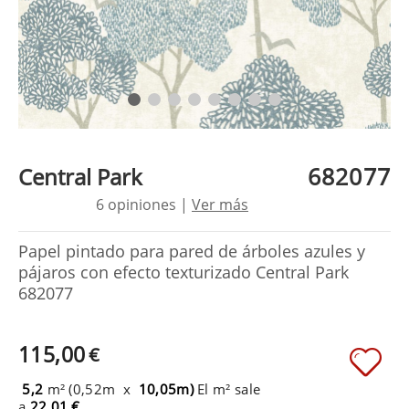
682077
Central Park
6 opiniones |
Ver más
Papel pintado para pared de árboles azules y
pájaros con efecto texturizado Central Park
682077
115,00
€
5,2
m² (0,52m x
10,05m)
El m² sale
a
22,01 €