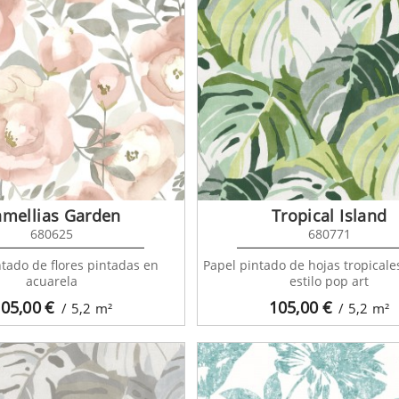
amellias Garden
Tropical Island
680625
680771
ntado de flores pintadas en
Papel pintado de hojas tropical
acuarela
estilo pop art
05,00
€
105,00
€
/ 5,2
m²
/ 5,2
m²