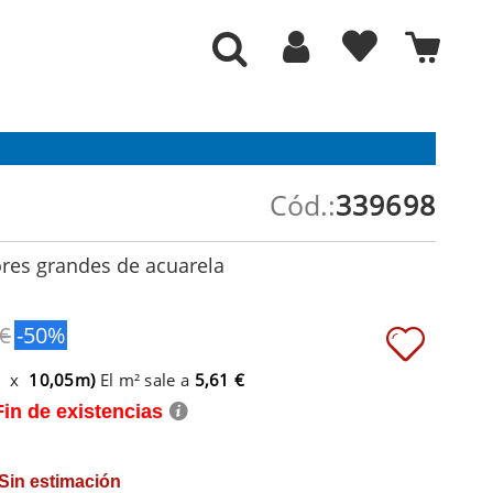
Cód.:
339698
ores grandes de acuarela
 €
-50%
m x
10,05m)
El m² sale a
5,61 €
Fin de existencias
 Sin estimación