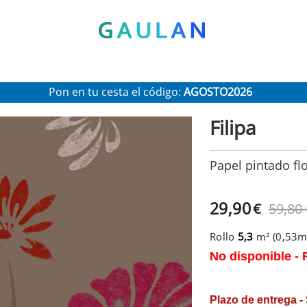
* Válido para pedidos superiores a 120€
Pon en tu cesta el código:
AGOSTO2026
Recibe un 10 % de descuento adicional
Filipa
Papel pintado fl
29,90
€
59,80
Rollo
5,3
m² (0,53
No disponible - 
Plazo de entrega -