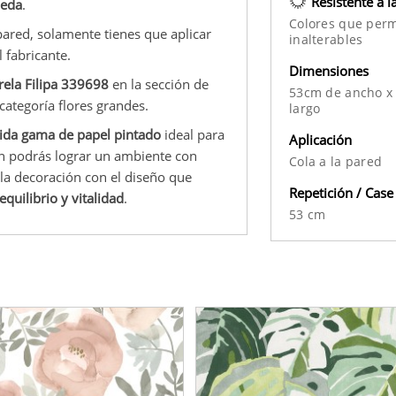
Resistente a l
meda
.
Colores que per
 pared, solamente tienes que aplicar
inalterables
 fabricante.
Dimensiones
rela Filipa 339698
en la sección de
53cm de ancho x
categoría flores grandes.
largo
ida gama de papel pintado
ideal para
Aplicación
fin podrás lograr un ambiente con
Cola a la pared
la decoración con el diseño que
Repetición / Case
quilibrio y vitalidad
.
53 cm