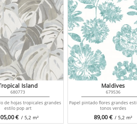
Tropical Island
Maldives
680773
679536
o de hojas tropicales grandes
Papel pintado flores grandes esti
estilo pop art
tonos verdes
05,00
€
89,00
€
/ 5,2
m²
/ 5,2
m²