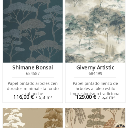
Shimane Bonsai
Giverny Artistic
684587
684499
Papel pintado árboles zen
Papel pintado lienzo de
dorados minimalista fondo
árboles al óleo estilo
azul noche
impresionismo tradicional
116,00
€
129,00
€
/ 5,3
m²
/ 5,3
m²