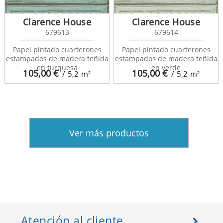
Clarence House
Clarence House
679613
679614
Papel pintado cuarterones
Papel pintado cuarterones
estampados de madera teñida
estampados de madera teñida
en turquesa
en verde
105,00
€
105,00
€
/ 5,2
m²
/ 5,2
m²
Ver más productos
Atención al cliente