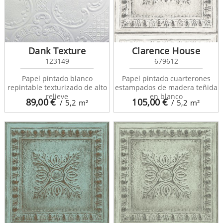
Dank Texture
Clarence House
123149
679612
Papel pintado blanco
Papel pintado cuarterones
repintable texturizado de alto
estampados de madera teñida
relieve
en blanco
89,00
€
105,00
€
/ 5,2
m²
/ 5,2
m²