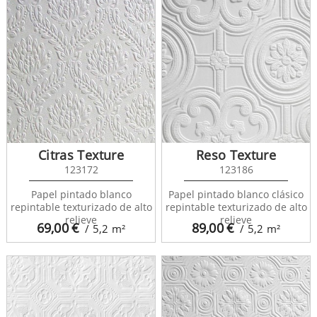
Citras Texture
Reso Texture
123172
123186
Papel pintado blanco
Papel pintado blanco clásico
repintable texturizado de alto
repintable texturizado de alto
relieve
relieve
69,00
€
89,00
€
/ 5,2
m²
/ 5,2
m²