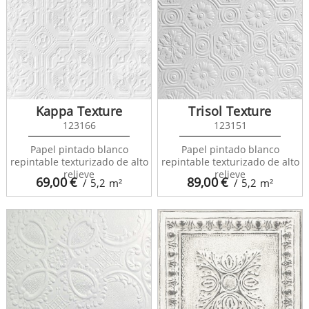
Kappa Texture
Trisol Texture
123166
123151
Papel pintado blanco
Papel pintado blanco
repintable texturizado de alto
repintable texturizado de alto
relieve
relieve
69,00
€
89,00
€
/ 5,2
m²
/ 5,2
m²