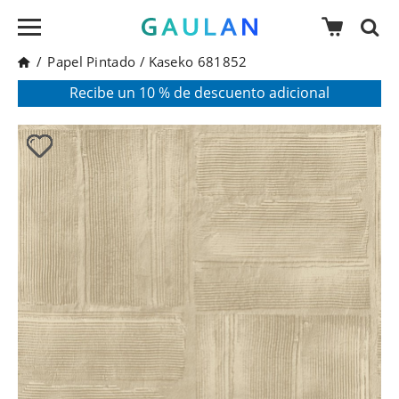
/
Papel Pintado
/
Kaseko 681852
* Válido para pedidos superiores a 120€
Pon en tu cesta el código:
AGOSTO2026
Recibe un 10 % de descuento adicional