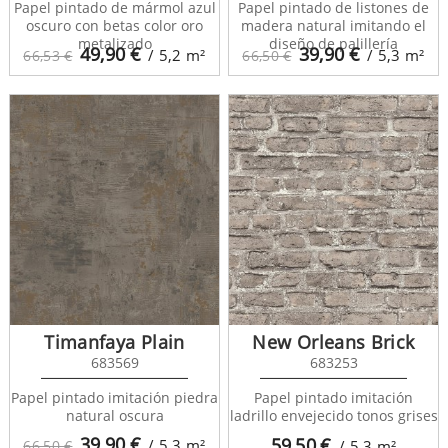
Papel pintado de mármol azul
Papel pintado de listones de
oscuro con betas color oro
madera natural imitando el
metalizado
diseño de palillería
49,90
€
39,90
€
/ 5,2
m²
/ 5,3
m²
66,53 €
66,50 €
Timanfaya Plain
New Orleans Brick
683569
683253
Papel pintado imitación piedra
Papel pintado imitación
natural oscura
ladrillo envejecido tonos grises
39,90
€
59,50
€
/ 5,3
m²
66,50 €
/ 5,3
m²