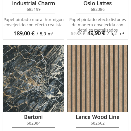
Industrial Charm
Oslo Lattes
683199
682386
Papel pintado mural hormigón
Papel pintado efecto listones
envejecido con efecto realista
de madera envejecida con
detalles metalizados
49,90
€
189,00
€
/ 5,2
m²
/ 8,9
m²
62,38 €
Bertoni
Lance Wood Line
682384
682662