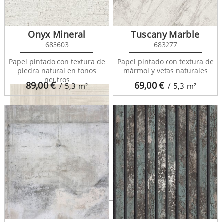
Kaseko 681854
Onyx Mineral
Tuscany Marble
683603
683277
Papel pintado con textura de
Papel pintado con textura de
piedra natural en tonos
mármol y vetas naturales
neutros
89,00
€
69,00
€
/ 5,3
m²
/ 5,3
m²
Kaseko 681855