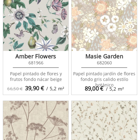
Amber Flowers
Masie Garden
681966
682060
Papel pintado de flores y
Papel pintado jardín de flores
frutos fondo nácar beige
fondo gris calido estilo
botánico
39,90
€
89,00
€
/ 5,2
m²
66,50 €
/ 5,2
m²