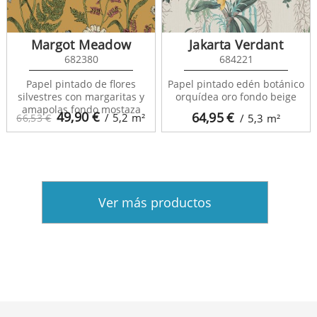
Margot Meadow
Jakarta Verdant
682380
684221
Papel pintado de flores
Papel pintado edén botánico
silvestres con margaritas y
orquídea oro fondo beige
amapolas fondo mostaza
49,90
€
64,95
€
/ 5,2
m²
66,53 €
/ 5,3
m²
Ver más productos