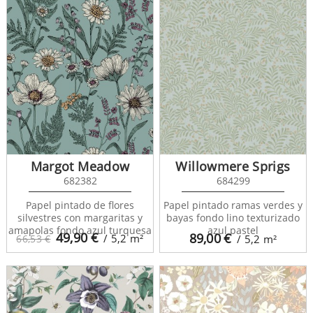
Margot Meadow
Willowmere Sprigs
682382
684299
Papel pintado de flores
Papel pintado ramas verdes y
silvestres con margaritas y
bayas fondo lino texturizado
amapolas fondo azul turquesa
azul pastel
49,90
€
89,00
€
/ 5,2
m²
66,53 €
/ 5,2
m²