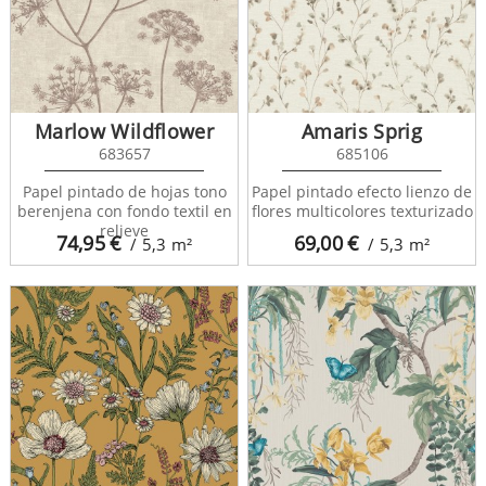
Marlow Wildflower
Amaris Sprig
683657
685106
Papel pintado de hojas tono
Papel pintado efecto lienzo de
berenjena con fondo textil en
flores multicolores texturizado
relieve
74,95
€
69,00
€
/ 5,3
m²
/ 5,3
m²