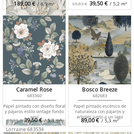
39,50
€
189,00
€
/ 5,2
m²
/ 6,9
m²
65,83 €
Lorraine 681307
Caramel Rose
Bosco Breeze
683360
682683
Papel pintado con diseño floral
Papel pintado escénico de
y pájaros estilo vintage fondo
naturaleza con pájaros y
azul
arboles junto a un lago
39,50
€
89,00
€
/ 5,3
m²
65,83 €
/ 5,3
m²
Lorraine 683534