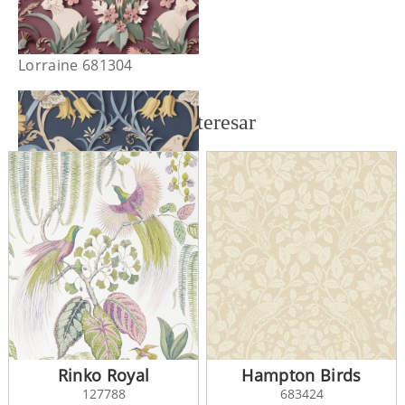
Lorraine 681304
También te puede interesar
Lorraine 681305
Rinko Royal
Hampton Birds
127788
683424