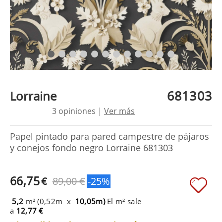
681303
Lorraine
3 opiniones |
Ver más
Papel pintado para pared campestre de pájaros
y conejos fondo negro Lorraine 681303
66,75
€
89,00 €
-25%
5,2
m² (0,52m x
10,05m)
El m² sale
a
12,77 €