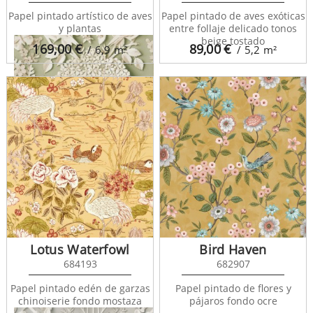
Papel pintado artístico de aves
Papel pintado de aves exóticas
y plantas
entre follaje delicado tonos
beige tostado
169,00
€
89,00
€
/ 6,9
m²
/ 5,2
m²
Lorraine 681306
Lotus Waterfowl
Bird Haven
684193
682907
Papel pintado edén de garzas
Papel pintado de flores y
chinoiserie fondo mostaza
pájaros fondo ocre