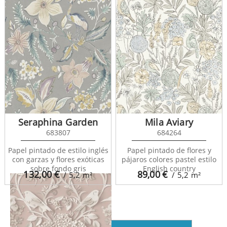
Seraphina Garden
Mila Aviary
683807
684264
Papel pintado de estilo inglés
Papel pintado de flores y
Lorraine 683535
con garzas y flores exóticas
pájaros colores pastel estilo
sobre fondo gris
English country
132,00
€
89,00
€
/ 5,2
m²
/ 5,2
m²