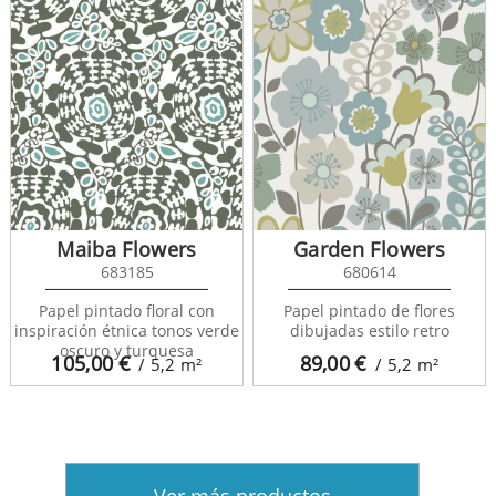
Maiba Flowers
Garden Flowers
683185
680614
Papel pintado floral con
Papel pintado de flores
inspiración étnica tonos verde
dibujadas estilo retro
oscuro y turquesa
105,00
€
89,00
€
/ 5,2
m²
/ 5,2
m²