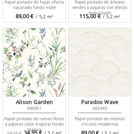
Papel pintado de hojas efecto
Papel pintado de árboles
nacarado fondo mate
verdes y pájaros con efecto
texturizado
89,00
€
115,00
€
/ 5,2
m²
/ 5,2
m²
Alison Garden
Paradox Wave
680951
682943
Papel pintado de ramas flores
Papel pintado de medios
y pájaros color tropical fondo
círculos modernos
blanco
34,95
€
89,00
€
/ 5,2
m²
58,25 €
/ 5,2
m²