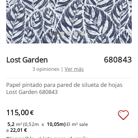
680843
Lost Garden
3 opiniones |
Ver más
Papel pintado para pared de silueta de hojas
Lost Garden 680843
115,00
€
5,2
m² (0,52m x
10,05m)
El m² sale
a
22,01 €