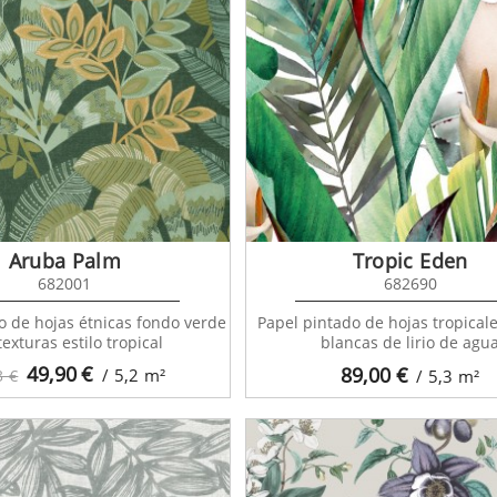
Aruba Palm
Tropic Eden
682001
682690
o de hojas étnicas fondo verde
Papel pintado de hojas tropicale
texturas estilo tropical
blancas de lirio de agu
49,90
€
89,00
€
/ 5,2
m²
3 €
/ 5,3
m²