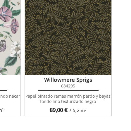
Willowmere Sprigs
684295
fondo nácar
Papel pintado ramas marrón pardo y bayas
fondo lino texturizado negro
89,00
€
m²
/ 5,2
m²