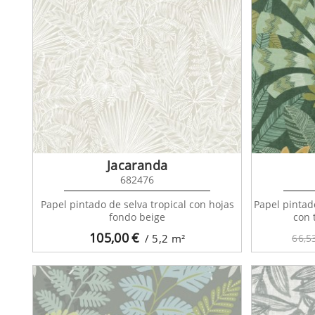
Jacaranda
682476
Papel pintado de selva tropical con hojas
Papel pintad
fondo beige
con 
105,00
€
/ 5,2
m²
66,5