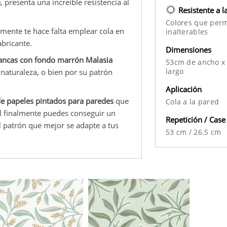
n
, presenta una increíble resistencia al
Resistente a l
Colores que per
mente te hace falta emplear cola en
inalterables
abricante.
Dimensiones
blancas con fondo marrón Malasia
53cm de ancho x
largo
 naturaleza, o bien por su patrón
Aplicación
de papeles pintados para paredes
que
Cola a la pared
ual finalmente puedes conseguir un
Repetición / Case
l patrón que mejor se adapte a tus
53 cm
/
26.5 cm