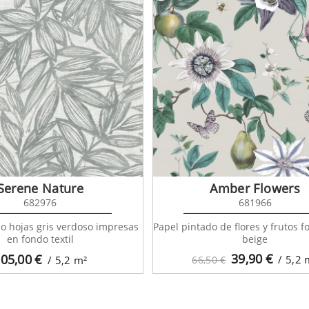
Serene Nature
Amber Flowers
682976
681966
o hojas gris verdoso impresas
Papel pintado de flores y frutos 
en fondo textil
beige
39,90
€
05,00
€
/ 5,2
/ 5,2
m²
66,50 €