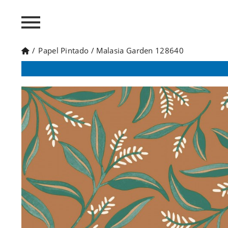
/
Papel Pintado
/
Malasia Garden 128640