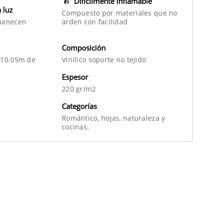
Difícilmente inflamable
a luz
Compuesto por materiales que no
manecen
arden con facilidad
Composición
 10.05m de
Vinílico soporte no tejido
Espesor
220 gr/m2
Categorías
Romántico,
hojas,
naturaleza
y
cocinas.