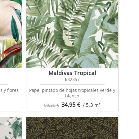
Maldivas Tropical
682357
s y flores
Papel pintado de hojas tropicales verde y
a
blanco
34,95
€
/ 5,3
m²
58,25 €