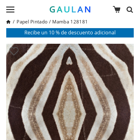
/
Papel Pintado
/
Mamba 128181
* Válido para pedidos superiores a 120€
Pon en tu cesta el código:
AGOSTO2026
Recibe un 10 % de descuento adicional