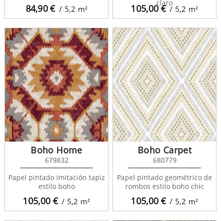
claro
84,90
€
105,00
€
/ 5,2
m²
/ 5,2
m²
Boho Home
Boho Carpet
679832
680779
Papel pintado imitación tapiz
Papel pintado geométrico de
estilo boho
rombos estilo boho chic
105,00
€
105,00
€
/ 5,2
m²
/ 5,2
m²