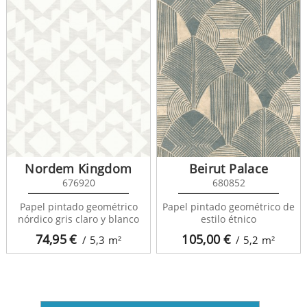
Nordem Kingdom
Beirut Palace
676920
680852
Papel pintado geométrico
Papel pintado geométrico de
nórdico gris claro y blanco
estilo étnico
74,95
€
105,00
€
/ 5,3
m²
/ 5,2
m²