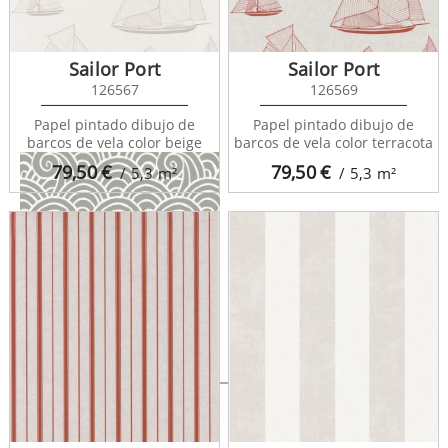
Odette Sea 682113
Sailor Port
Sailor Port
126567
126569
Papel pintado dibujo de
Papel pintado dibujo de
barcos de vela color beige
barcos de vela color terracota
79,50
€
79,50
€
/ 5,3
m²
/ 5,3
m²
Odette Sea 682114