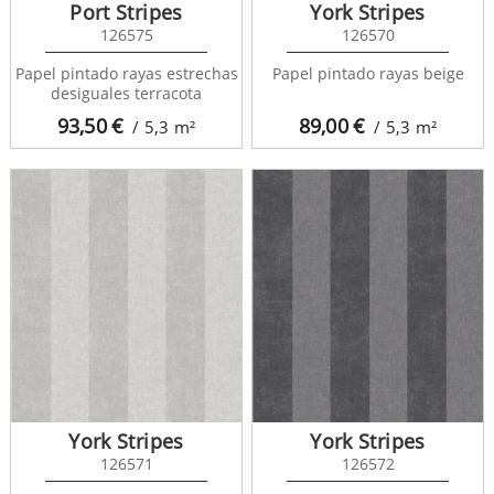
Port Stripes
York Stripes
126575
126570
Papel pintado rayas estrechas
Papel pintado rayas beige
desiguales terracota
93,50
€
89,00
€
/ 5,3
m²
/ 5,3
m²
York Stripes
York Stripes
126571
126572