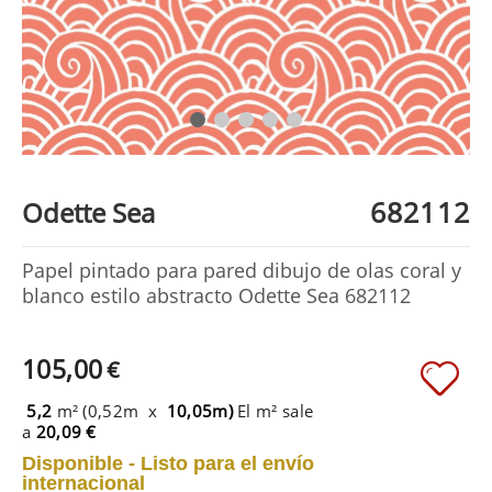
682112
Odette Sea
Papel pintado para pared dibujo de olas coral y
blanco estilo abstracto Odette Sea 682112
105,00
€
5,2
m² (0,52m x
10,05m)
El m² sale
a
20,09 €
Disponible - Listo para el envío
internacional