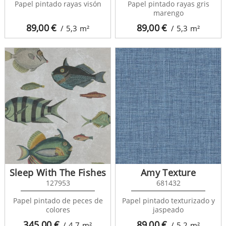
Papel pintado rayas visón
Papel pintado rayas gris
marengo
89,00
€
89,00
€
/ 5,3
m²
/ 5,3
m²
Sleep With The Fishes
Amy Texture
127953
681432
Papel pintado de peces de
Papel pintado texturizado y
colores
jaspeado
345,00
€
89,00
€
/ 4,7
m²
/ 5,2
m²