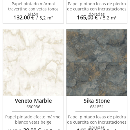
Papel pintado mármol
Papel pintado losas de piedra
travertino con vetas tonos
de cuarcita con incrustaciones
visón
doradas
132,00
€
165,00
€
/ 5,2
m²
/ 5,2
m²
Veneto Marble
Sika Stone
680936
681851
Papel pintado efecto mármol
Papel pintado losas de piedra
blanco vetas beige
de cuarcita con incrustaciones
doradas