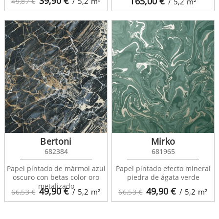
39,90
€
165,00
€
/ 5,2
m²
49,87 €
/ 5,2
m²
Bertoni
Mirko
682384
681965
Papel pintado de mármol azul
Papel pintado efecto mineral
oscuro con betas color oro
piedra de ágata verde
metalizado
49,90
€
49,90
€
/ 5,2
m²
/ 5,2
m²
66,53 €
66,53 €