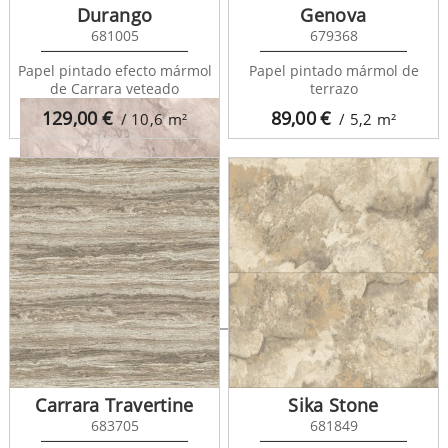
Durango
Genova
681005
679368
Papel pintado efecto mármol
Papel pintado mármol de
de Carrara veteado
terrazo
129,00
€
89,00
€
/ 10,6
m²
/ 5,2
m²
Quartz Haven 683388
Carrara Travertine
Sika Stone
683705
681849