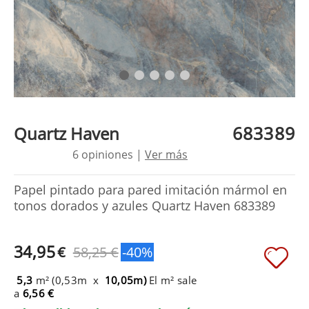
683389
Quartz Haven
6 opiniones |
Ver más
Papel pintado para pared imitación mármol en
tonos dorados y azules Quartz Haven 683389
34,95
€
58,25 €
-40%
5,3
m² (0,53m x
10,05m)
El m² sale
a
6,56 €