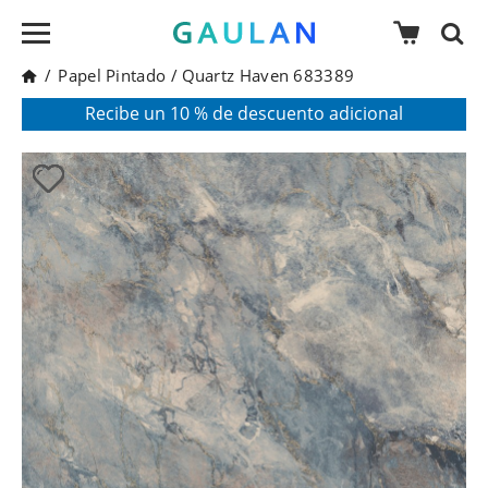
/
Papel Pintado
/
Quartz Haven 683389
* Válido para pedidos superiores a 120€
Pon en tu cesta el código:
AGOSTO2026
Recibe un 10 % de descuento adicional