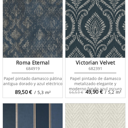
Roma Eternal
Victorian Velvet
684919
682391
Papel pintado damasco pátina
Papel pintado de damasco
antigua dorado y azul eléctrico
metalizado elegante y
moderno fondo azul oscuro
49,90
€
89,50
€
/ 5,2
m²
/ 5,3
m²
66,53 €