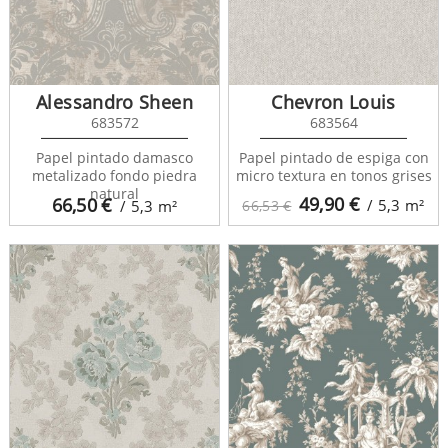
Alessandro Sheen
Chevron Louis
683572
683564
Papel pintado damasco
Papel pintado de espiga con
metalizado fondo piedra
micro textura en tonos grises
natural
49,90
€
66,50
€
/ 5,3
m²
/ 5,3
m²
66,53 €