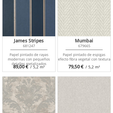
James Stripes
Mumbai
681247
679665
Papel pintado de rayas
Papel pintado de espigas
modernas con pequeños
efecto fibra vegetal con textura
detalles metalizados
89,00
€
79,50
€
/ 5,2
m²
/ 5,2
m²