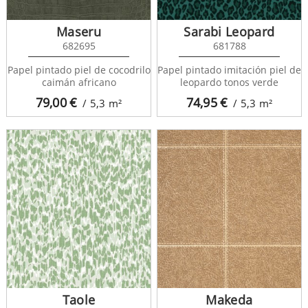
Maseru
Sarabi Leopard
682695
681788
Papel pintado piel de cocodrilo
Papel pintado imitación piel de
caimán africano
leopardo tonos verde
79,00
€
74,95
€
/ 5,3
m²
/ 5,3
m²
Taole
Makeda