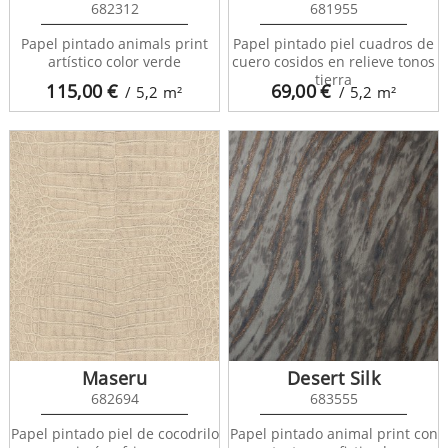
682312
681955
Papel pintado animals print
Papel pintado piel cuadros de
artístico color verde
cuero cosidos en relieve tonos
tierra
115,00
€
69,00
€
/ 5,2
m²
/ 5,2
m²
Maseru
Desert Silk
682694
683555
Papel pintado piel de cocodrilo
Papel pintado animal print con