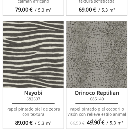
caimán africano
textura sofisticada
79,00
€
69,00
€
/ 5,3
m²
/ 5,3
m²
Nayobi
Orinoco Reptilian
682697
685140
Papel pintado piel de zebra
Papel pintado piel cocodrilo
con textura
visón con relieve estilo animal
print
49,90
€
89,00
€
/ 5,3
m²
/ 5,3
m²
66,53 €