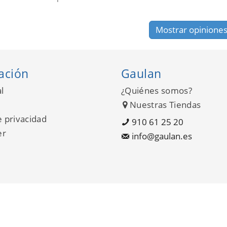
Mostrar opinione
ación
Gaulan
l
¿Quiénes somos?
Nuestras Tiendas
e privacidad
910 61 25 20
er
info@gaulan.es