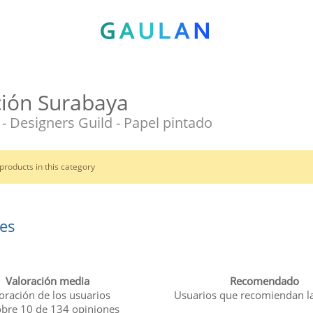
ción Surabaya
- Designers Guild - Papel pintado
products in this category
es
Valoración media
Recomendado
oración de los usuarios
Usuarios que recomiendan l
obre
10
de
134
opiniones