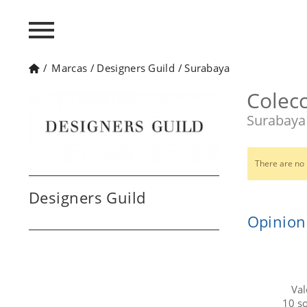
/
Marcas
/
Designers Guild
/
Surabaya
Colec
Surabaya 
There are no 
Designers Guild
Opinion
Val
10
s