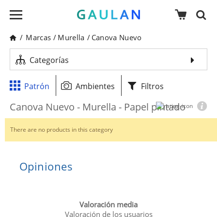
/
Marcas
/
Murella
/
Canova Nuevo
Categorías
Patrón
Ambientes
Filtros
Canova Nuevo - Murella - Papel pintado
There are no products in this category
Opiniones
Valoración media
Valoración de los usuarios