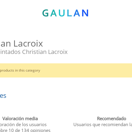
ian Lacroix
intados Christian Lacroix
products in this category
es
Valoración media
Recomendado
oración de los usuarios
Usuarios que recomiendan l
obre
10
de
134
opiniones